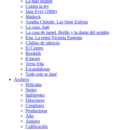
La más grande
Contra la ley
Jane Eyre (2006)
Matlock
Agatha Christie. Las Siete Esferas
La caza. Irati
La casa de papel. Berlín y la dama del armiño
Ena. La reina Victoria Eugenia
Código de silencio
El Centro
Bookish
8 meses
Terra Alta
Escandalosas
Todo esto te daré
Archivo
Películas
Series
Intérpretes
Directores
Creadores
Productoras
Año
Autores
Calificación