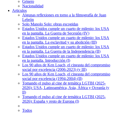
Género
Nacionalidad
Articulos
Algunas reflexiones en torno a la filmografía de Juan
Lebrón
Solo Manolo Solo: obras escogidas
Estados Unidos cumple un cuarto de milenio: los USA
en la pantalla. La Guerra de Secesión (IV)
Estados Unidos cumple un cuarto de milenio: los USA
en la pantalla. La esclavitud y su abolición (III)
Estados Unidos cumple un cuarto de milenio: los USA
en la pantalla. La Guerra de la Independencia (II)
Estados Unidos cumple un cuarto de milenio: los USA
en la pantalla. Introducción (I)
Los 90 años de Ken Loach, el cineasta del compromiso
social por excelencia (2006-2023) (y III)
Los 90 años de Ken Loach, el cineasta del compromiso
social por excelencia (1994-2004) (II)
Tomando el pulso al cine de temática LGTBI (2025-
2026): USA, Latinoamérica, Asia, África y Oceanía (y
II)
Tomando el pulso al cine de temática LGTBI (2025-
2026): España y resto de Europa (I)
Todos