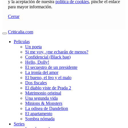
y la aceptación de nuestra
política de cookies
, pinche el enlace
para mayor información.
Cerrar
Criticalia.com
Peliculas
Un poeta
Si me voy, ¿me echarán de menos?
Confidencial (Black bag)
Hello, Dolly!
El secuestro de un presidente
La ironía del amor
El bueno, el feo y el malo
Dos fiscales
El diablo viste de Prada 2
Matrimonio original
Una segunda vida
Minions & Monsters
La odisea de Dandelion
El apartamento
Sombra nómada
Series