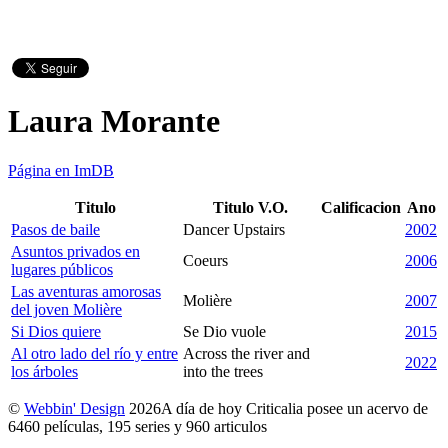
Laura Morante
Página en ImDB
Titulo
Titulo V.O.
Calificacion
Ano
Pasos de baile
Dancer Upstairs
2002
Asuntos privados en
Coeurs
2006
lugares públicos
Las aventuras amorosas
Molière
2007
del joven Molière
Si Dios quiere
Se Dio vuole
2015
Al otro lado del río y entre
Across the river and
2022
los árboles
into the trees
©
Webbin' Design
2026
A día de hoy Criticalia posee un acervo de
6460 películas, 195 series y 960 articulos