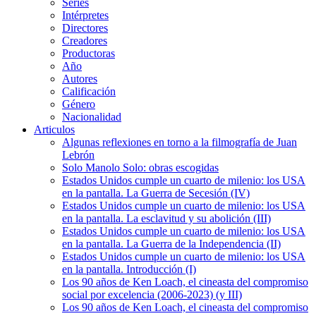
Series
Intérpretes
Directores
Creadores
Productoras
Año
Autores
Calificación
Género
Nacionalidad
Articulos
Algunas reflexiones en torno a la filmografía de Juan
Lebrón
Solo Manolo Solo: obras escogidas
Estados Unidos cumple un cuarto de milenio: los USA
en la pantalla. La Guerra de Secesión (IV)
Estados Unidos cumple un cuarto de milenio: los USA
en la pantalla. La esclavitud y su abolición (III)
Estados Unidos cumple un cuarto de milenio: los USA
en la pantalla. La Guerra de la Independencia (II)
Estados Unidos cumple un cuarto de milenio: los USA
en la pantalla. Introducción (I)
Los 90 años de Ken Loach, el cineasta del compromiso
social por excelencia (2006-2023) (y III)
Los 90 años de Ken Loach, el cineasta del compromiso