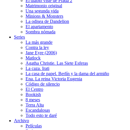
El diablo viste de Prada 2
Matrimonio original
Una segunda vida
Minions & Monsters
La odisea de Dandelion
El apartamento
Sombra nómada
Series
La más grande
Contra la ley
Jane Eyre (2006)
Matlock
Agatha Christie. Las Siete Esferas
La caza. Irati
La casa de papel. Berlín y la dama del armiño
Ena. La reina Victoria Eugenia
Código de silencio
El Centro
Bookish
8 meses
Terra Alta
Escandalosas
Todo esto te daré
Archivo
Películas