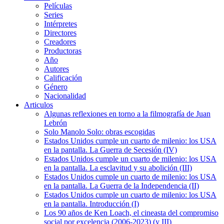
Películas
Series
Intérpretes
Directores
Creadores
Productoras
Año
Autores
Calificación
Género
Nacionalidad
Articulos
Algunas reflexiones en torno a la filmografía de Juan
Lebrón
Solo Manolo Solo: obras escogidas
Estados Unidos cumple un cuarto de milenio: los USA
en la pantalla. La Guerra de Secesión (IV)
Estados Unidos cumple un cuarto de milenio: los USA
en la pantalla. La esclavitud y su abolición (III)
Estados Unidos cumple un cuarto de milenio: los USA
en la pantalla. La Guerra de la Independencia (II)
Estados Unidos cumple un cuarto de milenio: los USA
en la pantalla. Introducción (I)
Los 90 años de Ken Loach, el cineasta del compromiso
social por excelencia (2006-2023) (y III)