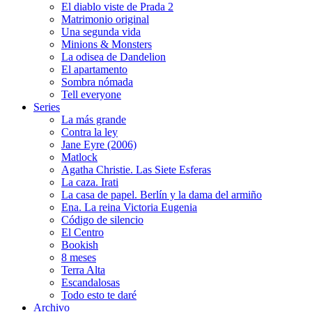
El diablo viste de Prada 2
Matrimonio original
Una segunda vida
Minions & Monsters
La odisea de Dandelion
El apartamento
Sombra nómada
Tell everyone
Series
La más grande
Contra la ley
Jane Eyre (2006)
Matlock
Agatha Christie. Las Siete Esferas
La caza. Irati
La casa de papel. Berlín y la dama del armiño
Ena. La reina Victoria Eugenia
Código de silencio
El Centro
Bookish
8 meses
Terra Alta
Escandalosas
Todo esto te daré
Archivo