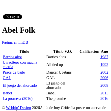
Abel Folk
Página en ImDB
Titulo
Titulo V.O.
Calificacion
Ano
Barrios altos
Barrios altos
1987
Un soltero con mucha
All tied up
1992
cuerda
Pasos de baile
Dancer Upstairs
2002
GAL
GAL
2006
El juego del
El juego del ahorcado
2008
ahorcado
Isabel
Isabel
2011
La promesa (2016)
The promise
2016
©
Webbin' Design
2026
A día de hoy Criticalia posee un acervo de