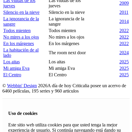
Las viudas de los
Las viudas de los
2009
jueves
jueves
Silencio en la nieve
Silencio en la nieve
2011
La ignorancia de la
La ignorancia de la
2014
sangre
sangre
Todos mienten
Todos mienten
2022
No mires a los ojos
No mires a los ojos
2022
En los márgenes
En los márgenes
2022
La habitación de al
The room next door
2024
lado
Los aitas
Los aitas
2025
Mi amiga Eva
Mi amiga Eva
2025
El Centro
El Centro
2025
©
Webbin' Design
2026
A día de hoy Criticalia posee un acervo de
6460 películas, 195 series y 960 articulos
Uso de cookies
Este sitio web utiliza cookies para que usted tenga la mejor
experiencia de usuario. Si continúa navegando está dando su