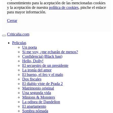
consentimiento para la aceptación de las mencionadas cookies
y la aceptación de nuestra
política de cookies
, pinche el enlace
para mayor información.
Cerrar
Criticalia.com
Peliculas
Un poeta
Si me voy, ¿me echarán de menos?
Confidencial (Black bag)
Hello, Dolly!
El secuestro de un presidente
La ironía del amor
El bueno, el feo y el malo
Dos fiscales
El diablo viste de Prada 2
Matrimonio original
Una segunda vida
Minions & Monsters
La odisea de Dandelion
El apartamento
Sombra nómada