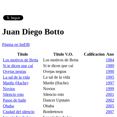
Juan Diego Botto
Página en ImDB
Titulo
Titulo V.O.
Calificacion
Ano
Los motivos de Berta
Los motivos de Berta
1984
Si te dicen que caí
Si te dicen que caí
1989
Ovejas negras
Ovejas negras
1990
La sal de la vida
La sal de la vida
1995
Martín (Hache)
Martín (Hache)
1997
Novios
Novios
1999
Silencio roto
Silencio roto
2001
Pasos de baile
Dancer Upstairs
2002
Obaba
Obaba
2005
Ciudad del silencio
Bordertown
2007