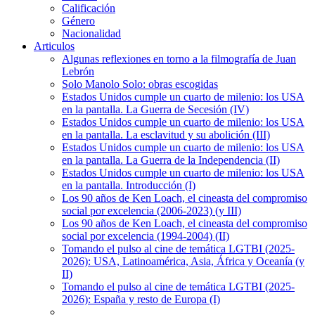
Calificación
Género
Nacionalidad
Articulos
Algunas reflexiones en torno a la filmografía de Juan
Lebrón
Solo Manolo Solo: obras escogidas
Estados Unidos cumple un cuarto de milenio: los USA
en la pantalla. La Guerra de Secesión (IV)
Estados Unidos cumple un cuarto de milenio: los USA
en la pantalla. La esclavitud y su abolición (III)
Estados Unidos cumple un cuarto de milenio: los USA
en la pantalla. La Guerra de la Independencia (II)
Estados Unidos cumple un cuarto de milenio: los USA
en la pantalla. Introducción (I)
Los 90 años de Ken Loach, el cineasta del compromiso
social por excelencia (2006-2023) (y III)
Los 90 años de Ken Loach, el cineasta del compromiso
social por excelencia (1994-2004) (II)
Tomando el pulso al cine de temática LGTBI (2025-
2026): USA, Latinoamérica, Asia, África y Oceanía (y
II)
Tomando el pulso al cine de temática LGTBI (2025-
2026): España y resto de Europa (I)