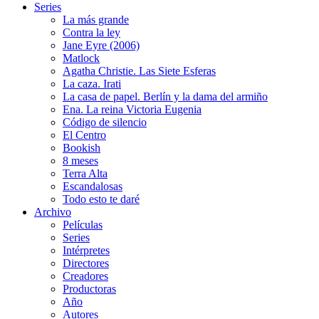
Series
La más grande
Contra la ley
Jane Eyre (2006)
Matlock
Agatha Christie. Las Siete Esferas
La caza. Irati
La casa de papel. Berlín y la dama del armiño
Ena. La reina Victoria Eugenia
Código de silencio
El Centro
Bookish
8 meses
Terra Alta
Escandalosas
Todo esto te daré
Archivo
Películas
Series
Intérpretes
Directores
Creadores
Productoras
Año
Autores