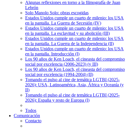
Algunas reflexiones en torno a la filmografía de Juan
Lebrón
Solo Manolo Solo: obras escogidas
Estados Unidos cumple un cuarto de milenio: los USA
en la pantalla. La Guerra de Secesión (IV)
Estados Unidos cumple un cuarto de milenio: los USA
en la pantalla. La esclavitud y su abolición (III)
Estados Unidos cumple un cuarto de milenio: los USA
en la pantalla. La Guerra de la Independencia (II)
Estados Unidos cumple un cuarto de milenio: los USA
en la pantalla. Introducción (I)
Los 90 años de Ken Loach, el cineasta del compromiso
social por excelencia (2006-2023) (y III)
Los 90 años de Ken Loach, el cineasta del compromiso
social por excelencia (1994-2004) (II)
Tomando el pulso al cine de temática LGTBI (2025-
2026): USA, Latinoamérica, Asia, África y Oceanía (y
II)
Tomando el pulso al cine de temática LGTBI (2025-
2026): España y resto de Europa (I)
Todos
Comunicación
Contacto