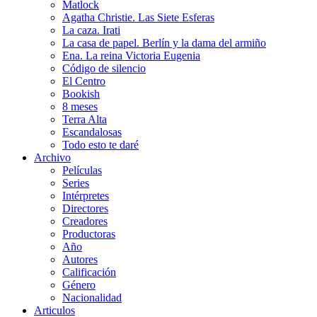
Matlock
Agatha Christie. Las Siete Esferas
La caza. Irati
La casa de papel. Berlín y la dama del armiño
Ena. La reina Victoria Eugenia
Código de silencio
El Centro
Bookish
8 meses
Terra Alta
Escandalosas
Todo esto te daré
Archivo
Películas
Series
Intérpretes
Directores
Creadores
Productoras
Año
Autores
Calificación
Género
Nacionalidad
Articulos