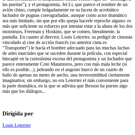
las puertas"), y el protagonista, Jet Li, que parece el nombre de un
avión chino, cumple holgadamente en su faceta de acrobático
luchador de pugnas coreografiadas, aunque como actor dramático
sea más limitado, sin que por ello quepa hacerle reproche alguno: es
más que suficiente su esfuerzo por intentar estar a la altura de los dos
monstruos, Freeman y Hoskins, que se comen, literalmente, la
pantalla. En cuanto al director, Louis Leterrier, su pedigrí de cineasta
vinculado al cine de acción francés (su anterior cinta es
"Transporter") le hacía el hombre adecuado para las muchas luchas
de artes marciales que se suceden durante la película, con especial
hincapié en la curiosísima escena del protagonista y un luchador que
parece enteramente Coto Matamoros, pero con más mala leche (si
ello es posible...), peleando en el angosto hueco de un cuarto de
baño de apenas un metro de ancho, una inverosimilitud ciertamente
imaginativa; sin embargo, no era Leterrier el más conveniente para
la parte dramática, en la que se adivina que Besson ha puesto algo
más que los diálogos...
Dirigida por
Louis Leterrier