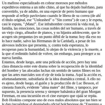
Un mafioso especializado en cobrar morosos por métodos
expeditivos entrena a un niño chino, al que ha dejado huérfano, para
convertirlo, ya de adulto, en una especie de perro humano que
responde al reflejo pavloviano cuando le libera de su correa (de ahí
el título original, ese "Unleashed" o "Sin correa") de can y le espeta,
casi le esputa, "¡Mata!". Ese infrahombre conocerá la vida real, la
familia, las emociones, las cosas nobles del ser humano, a través de
un viejo ciego, afinador de pianos, y su hijastra adolescente, que le
acogen sin preguntas (es un punto débil de la trama: hoy día eso no
lo hace nadie, salvo las Hermanas de la Caridad), a pesar de los
alevosos indicios que presenta, y, contra toda esperanza, lo
recuperan para la humanidad, lo alejan de la violencia y la muerte, a
la que el redimido habrá de volver, sin embargo, para proteger a su
nueva familia.
Estamos, desde luego, ante una película de acción, pero hay una
clara distancia entre este drama sobre la recuperación de la identidad
del hombre y las alocadas luchas sin sentido de tantos filmes en los
que las artes marciales son el eje de toda la trama. Aquí la acción es,
afortunadamente, subsidiaria de la idea dramática central. A ello no
es ajeno, desde luego, el guión y la producción de Luc Besson, el
cineasta francés, evidente "alma mater" del filme, y tampoco, por
supuesto, la presencia serena y siempre balsámica del gran Morgan
Freeman, en una incursión en el cine europeo que ojalá se repita.
Bob Hoskins compone uno de esos malos absolutos que tan bien se
le dan (recuérdese el despiadado oficial bolchevique de "Enemigo a