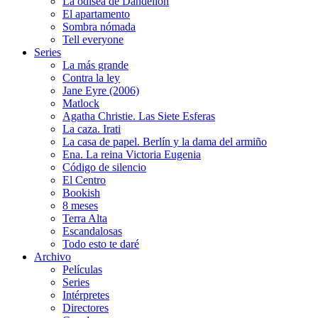
La odisea de Dandelion
El apartamento
Sombra nómada
Tell everyone
Series
La más grande
Contra la ley
Jane Eyre (2006)
Matlock
Agatha Christie. Las Siete Esferas
La caza. Irati
La casa de papel. Berlín y la dama del armiño
Ena. La reina Victoria Eugenia
Código de silencio
El Centro
Bookish
8 meses
Terra Alta
Escandalosas
Todo esto te daré
Archivo
Películas
Series
Intérpretes
Directores