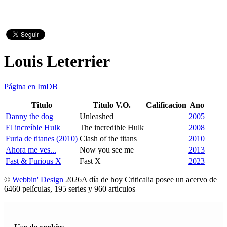
Louis Leterrier
Página en ImDB
Titulo
Titulo V.O.
Calificacion
Ano
Danny the dog
Unleashed
2005
El increíble Hulk
The incredible Hulk
2008
Furia de titanes (2010)
Clash of the titans
2010
Ahora me ves...
Now you see me
2013
Fast & Furious X
Fast X
2023
©
Webbin' Design
2026
A día de hoy Criticalia posee un acervo de
6460 películas, 195 series y 960 articulos