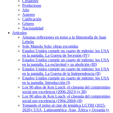
Creadores
Productoras
Año
Autores
Calificación
Género
Nacionalidad
Articulos
Algunas reflexiones en torno a la filmografía de Juan
Lebrón
Solo Manolo Solo: obras escogidas
Estados Unidos cumple un cuarto de milenio: los USA
en la pantalla. La Guerra de Secesión (IV)
Estados Unidos cumple un cuarto de milenio: los USA
en la pantalla. La esclavitud y su abolición (III)
Estados Unidos cumple un cuarto de milenio: los USA
en la pantalla. La Guerra de la Independencia (II)
Estados Unidos cumple un cuarto de milenio: los USA
en la pantalla. Introducción (I)
Los 90 años de Ken Loach, el cineasta del compromiso
social por excelencia (2006-2023) (y III)
Los 90 años de Ken Loach, el cineasta del compromiso
social por excelencia (1994-2004) (II)
Tomando el pulso al cine de temática LGTBI (2025-
2026): USA, Latinoamérica, Asia, África y Oceanía (y