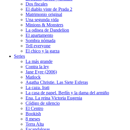
Dos fiscales
El diablo viste de Prada 2
Matrimonio original
Una segunda vida
Minions & Monsters
La odisea de Dandelion
El apartamento
Sombra nómada
Tell everyone
El chico y la garza
Series
La más grande
Contra la ley
Jane Eyre (2006)
Matlock
Agatha Christie. Las Siete Esferas
La caza. Irati
La casa de papel. Berlín y la dama del armiño
Ena. La reina Victoria Eugenia
Código de silencio
El Centro
Bookish
8 meses
Terra Alta
Escandalosas