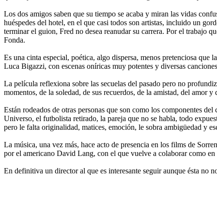
Los dos amigos saben que su tiempo se acaba y miran las vidas confusas
huéspedes del hotel, en el que casi todos son artistas, incluido un gor
terminar el guion, Fred no desea reanudar su carrera. Por el trabajo qu
Fonda.
Es una cinta especial, poética, algo dispersa, menos pretenciosa que la
Luca Bigazzi, con escenas oníricas muy potentes y diversas canciones
La película reflexiona sobre las secuelas del pasado pero no profundiza
momentos, de la soledad, de sus recuerdos, de la amistad, del amor y 
Están rodeados de otras personas que son como los componentes del co
Universo, el futbolista retirado, la pareja que no se habla, todo ex
pero le falta originalidad, matices, emoción, le sobra ambigüedad y es
La música, una vez más, hace acto de presencia en los films de Sorrent
por el americano David Lang, con el que vuelve a colaborar como en s
En definitiva un director al que es interesante seguir aunque ésta no n