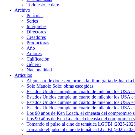
Todo esto te daré
Archivo
Películas
Series
Intérpretes
Directores
Creadores
Productoras
Año
Autores
Calificación
Género
Nacionalidad
Articulos
Algunas reflexiones en torno a la filmografía de Juan Le
Solo Manolo Solo: obras escogidas
Estados Unidos cumple un cuarto de milenio: los USA en 
Estados Unidos cumple un cuarto de milenio: los USA en la
Estados Unidos cumple un cuarto de milenio: los USA en 
Estados Unidos cumple un cuarto de milenio: los USA en l
Los 90 años de Ken Loach, el cineasta del compromiso so
Los 90 años de Ken Loach, el cineasta del compromiso so
Tomando el pulso al cine de temática LGTBI (2025-2026)
Tomando el pulso al cine de temática LGTBI (2025-2026)