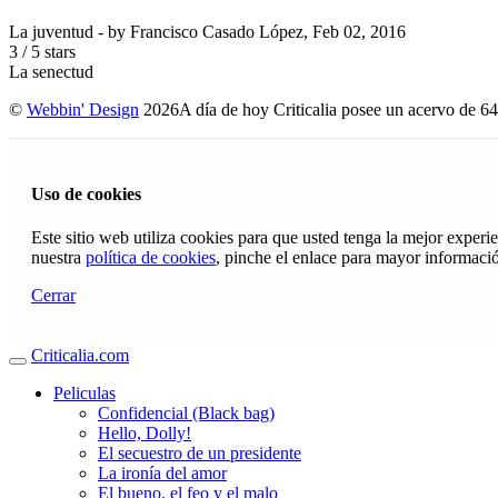
La juventud
- by
Francisco Casado López
,
Feb 02, 2016
3
/
5
stars
La senectud
©
Webbin' Design
2026
A día de hoy Criticalia posee un acervo de 64
Uso de cookies
Este sitio web utiliza cookies para que usted tenga la mejor exper
nuestra
política de cookies
, pinche el enlace para mayor informaci
Cerrar
Criticalia.com
Peliculas
Confidencial (Black bag)
Hello, Dolly!
El secuestro de un presidente
La ironía del amor
El bueno, el feo y el malo