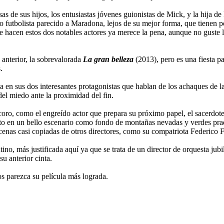
 de sus hijos, los entusiastas jóvenes guionistas de Mick, y la hija de
do futbolista parecido a Maradona, lejos de su mejor forma, que tienen po
e hacen estos dos notables actores ya merece la pena, aunque no guste la 
 anterior, la sobrevalorada
La gran belleza
(2013), pero es una fiesta pa
.
 en sus dos interesantes protagonistas que hablan de los achaques de la v
del miedo ante la proximidad del fin.
ro, como el engreído actor que prepara su próximo papel, el sacerdote 
puesto en un bello escenario como fondo de montañas nevadas y verdes pr
cenas casi copiadas de otros directores, como su compatriota Federico Fe
ino, más justificada aquí ya que se trata de un director de orquesta ju
u anterior cinta.
os parezca su película más lograda.