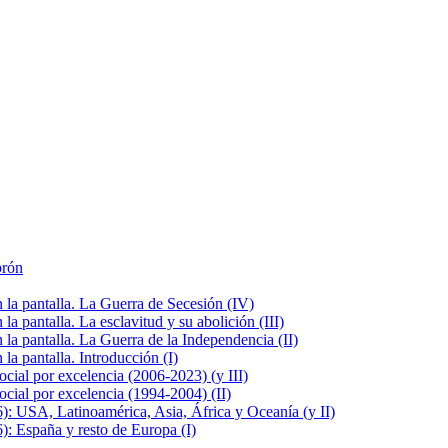
brón
la pantalla. La Guerra de Secesión (IV)
 pantalla. La esclavitud y su abolición (III)
la pantalla. La Guerra de la Independencia (II)
a pantalla. Introducción (I)
cial por excelencia (2006-2023) (y III)
cial por excelencia (1994-2004) (II)
: USA, Latinoamérica, Asia, África y Oceanía (y II)
: España y resto de Europa (I)