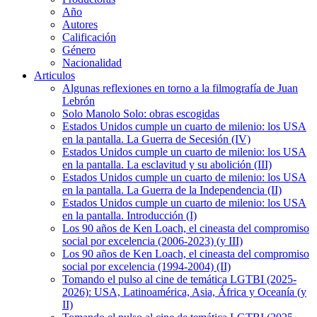
Año
Autores
Calificación
Género
Nacionalidad
Articulos
Algunas reflexiones en torno a la filmografía de Juan
Lebrón
Solo Manolo Solo: obras escogidas
Estados Unidos cumple un cuarto de milenio: los USA
en la pantalla. La Guerra de Secesión (IV)
Estados Unidos cumple un cuarto de milenio: los USA
en la pantalla. La esclavitud y su abolición (III)
Estados Unidos cumple un cuarto de milenio: los USA
en la pantalla. La Guerra de la Independencia (II)
Estados Unidos cumple un cuarto de milenio: los USA
en la pantalla. Introducción (I)
Los 90 años de Ken Loach, el cineasta del compromiso
social por excelencia (2006-2023) (y III)
Los 90 años de Ken Loach, el cineasta del compromiso
social por excelencia (1994-2004) (II)
Tomando el pulso al cine de temática LGTBI (2025-
2026): USA, Latinoamérica, Asia, África y Oceanía (y
II)