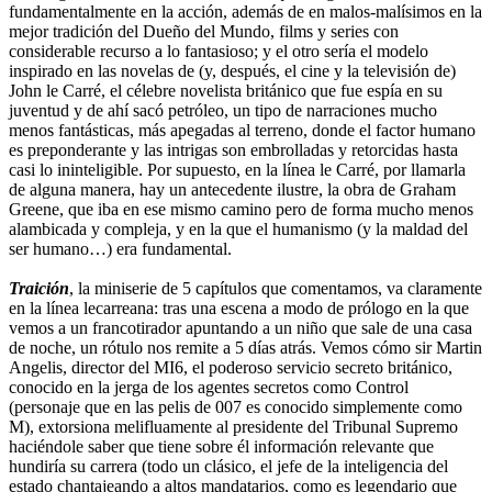
fundamentalmente en la acción, además de en malos-malísimos en la
mejor tradición del Dueño del Mundo, films y series con
considerable recurso a lo fantasioso; y el otro sería el modelo
inspirado en las novelas de (y, después, el cine y la televisión de)
John le Carré, el célebre novelista británico que fue espía en su
juventud y de ahí sacó petróleo, un tipo de narraciones mucho
menos fantásticas, más apegadas al terreno, donde el factor humano
es preponderante y las intrigas son embrolladas y retorcidas hasta
casi lo ininteligible. Por supuesto, en la línea le Carré, por llamarla
de alguna manera, hay un antecedente ilustre, la obra de Graham
Greene, que iba en ese mismo camino pero de forma mucho menos
alambicada y compleja, y en la que el humanismo (y la maldad del
ser humano…) era fundamental.
Traición
, la miniserie de 5 capítulos que comentamos, va claramente
en la línea lecarreana: tras una escena a modo de prólogo en la que
vemos a un francotirador apuntando a un niño que sale de una casa
de noche, un rótulo nos remite a 5 días atrás. Vemos cómo sir Martin
Angelis, director del MI6, el poderoso servicio secreto británico,
conocido en la jerga de los agentes secretos como Control
(personaje que en las pelis de 007 es conocido simplemente como
M), extorsiona melifluamente al presidente del Tribunal Supremo
haciéndole saber que tiene sobre él información relevante que
hundiría su carrera (todo un clásico, el jefe de la inteligencia del
estado chantajeando a altos mandatarios, como es legendario que