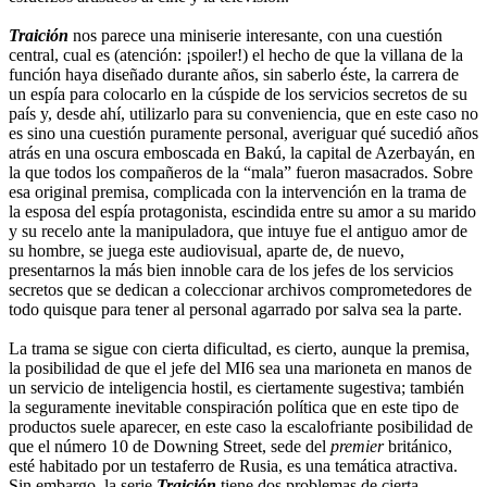
Traición
nos parece una miniserie interesante, con una cuestión
central, cual es (atención: ¡spoiler!) el hecho de que la villana de la
función haya diseñado durante años, sin saberlo éste, la carrera de
un espía para colocarlo en la cúspide de los servicios secretos de su
país y, desde ahí, utilizarlo para su conveniencia, que en este caso no
es sino una cuestión puramente personal, averiguar qué sucedió años
atrás en una oscura emboscada en Bakú, la capital de Azerbayán, en
la que todos los compañeros de la “mala” fueron masacrados. Sobre
esa original premisa, complicada con la intervención en la trama de
la esposa del espía protagonista, escindida entre su amor a su marido
y su recelo ante la manipuladora, que intuye fue el antiguo amor de
su hombre, se juega este audiovisual, aparte de, de nuevo,
presentarnos la más bien innoble cara de los jefes de los servicios
secretos que se dedican a coleccionar archivos comprometedores de
todo quisque para tener al personal agarrado por salva sea la parte.
La trama se sigue con cierta dificultad, es cierto, aunque la premisa,
la posibilidad de que el jefe del MI6 sea una marioneta en manos de
un servicio de inteligencia hostil, es ciertamente sugestiva; también
la seguramente inevitable conspiración política que en este tipo de
productos suele aparecer, en este caso la escalofriante posibilidad de
que el número 10 de Downing Street, sede del
premier
británico,
esté habitado por un testaferro de Rusia, es una temática atractiva.
Sin embargo, la serie
Traición
tiene dos problemas de cierta