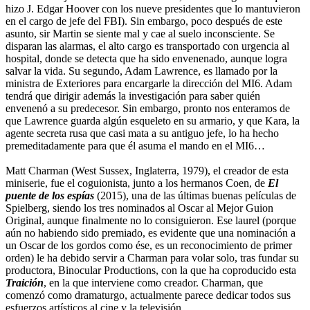
hizo J. Edgar Hoover con los nueve presidentes que lo mantuvieron
en el cargo de jefe del FBI). Sin embargo, poco después de este
asunto, sir Martin se siente mal y cae al suelo inconsciente. Se
disparan las alarmas, el alto cargo es transportado con urgencia al
hospital, donde se detecta que ha sido envenenado, aunque logra
salvar la vida. Su segundo, Adam Lawrence, es llamado por la
ministra de Exteriores para encargarle la dirección del MI6. Adam
tendrá que dirigir además la investigación para saber quién
envenenó a su predecesor. Sin embargo, pronto nos enteramos de
que Lawrence guarda algún esqueleto en su armario, y que Kara, la
agente secreta rusa que casi mata a su antiguo jefe, lo ha hecho
premeditadamente para que él asuma el mando en el MI6…
Matt Charman (West Sussex, Inglaterra, 1979), el creador de esta
miniserie, fue el coguionista, junto a los hermanos Coen, de
El
puente de los espías
(2015), una de las últimas buenas películas de
Spielberg, siendo los tres nominados al Oscar al Mejor Guion
Original, aunque finalmente no lo consiguieron. Ese laurel (porque
aún no habiendo sido premiado, es evidente que una nominación a
un Oscar de los gordos como ése, es un reconocimiento de primer
orden) le ha debido servir a Charman para volar solo, tras fundar su
productora, Binocular Productions, con la que ha coproducido esta
Traición
, en la que interviene como creador. Charman, que
comenzó como dramaturgo, actualmente parece dedicar todos sus
esfuerzos artísticos al cine y la televisión.