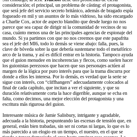
consideración; el principal, un problema de cásting: el protagonista,
que será jefe del servicio secreto británico, además de bragado espía
fogueado en mil y un asuntos de lo más vidrioso, ha sido encargado
a Charlie Cox, actor de aspecto blandito que desde luego no nos
parece que sea capaz de dirigir ni la comunidad de vecinos de su
casa, cuánto menos una de las principales agencias de espionaje del
mundo. Si ya partimos con que no nos creemos que este papafrita
sea el jefe del MI6, todo lo demás se viene abajo: falla, pues, la
clave de bóveda sobre la que debería sustentarse todo el metafórico
arco de la trama, y así es difícil entrar en la historia. Tampoco ayuda
que el guion menudee en incoherencias y flecos, como suelen hacer
los guionistas perezosos que hacen que sus personajes actúen al
margen de la lógica por puro interés para que la trama discurra por
donde a ellos les interesa. Por lo demás, es verdad que la serie se
sigue con interés, con “cliffhangers” adecuadamente colocados al
final de cada capítulo, que incitan a ver el siguiente, y que su
duración relativamente corta la hace digerible, aunque se echa en
falta, como decimos, una mejor elección del protagonista y una
escritura más rigurosa del guion.
Interesante música de Jamie Salisbury, intrigante y agradable,
adecuada a la historia, pespunteando las escenas de tensión que, en
general, están bien trabadas, sin ser ni cortas ni largas, lo que es lo
más parecido a un elogio en un tiempo, el nuestro, en el que se