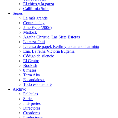
El chico y la garza
California Suite
Series
La más grande
Contra la ley
Jane Eyre (2006)
Matlock
Agatha Christie. Las Siete Esferas
La caza. Irati
La casa de papel. Berlín y la dama del armiño
Ena. La reina Victoria Eugenia
Código de silencio
El Centro
Bookish
8 meses
Terra Alta
Escandalosas
Todo esto te daré
Archivo
Películas
Series
Intérpretes
Directores
Creadores
Productoras