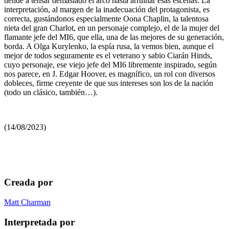
tiende a tensar demasiado el arco hasta arruinar esas escenas. La
interpretación, al margen de la inadecuación del protagonista, es
correcta, gustándonos especialmente Oona Chaplin, la talentosa
nieta del gran Charlot, en un personaje complejo, el de la mujer del
flamante jefe del MI6, que ella, una de las mejores de su generación,
borda. A Olga Kurylenko, la espía rusa, la vemos bien, aunque el
mejor de todos seguramente es el veterano y sabio Ciarán Hinds,
cuyo personaje, ese viejo jefe del MI6 libremente inspirado, según
nos parece, en J. Edgar Hoover, es magnífico, un rol con diversos
dobleces, firme creyente de que sus intereses son los de la nación
(todo un clásico, también…).
(14/08/2023)
Creada por
Matt Charman
Interpretada por