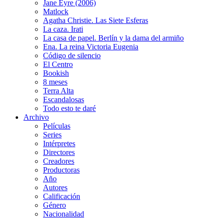
Jane Eyre (2006)
Matlock
Agatha Christie. Las Siete Esferas
La caza. Irati
La casa de papel. Berlín y la dama del armiño
Ena. La reina Victoria Eugenia
Código de silencio
El Centro
Bookish
8 meses
Terra Alta
Escandalosas
Todo esto te daré
Archivo
Películas
Series
Intérpretes
Directores
Creadores
Productoras
Año
Autores
Calificación
Género
Nacionalidad