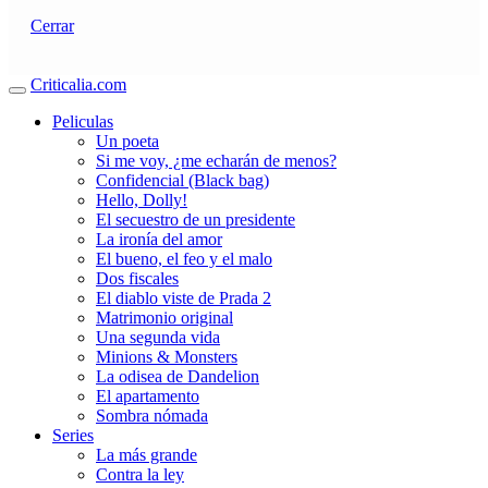
Cerrar
Criticalia.com
Peliculas
Un poeta
Si me voy, ¿me echarán de menos?
Confidencial (Black bag)
Hello, Dolly!
El secuestro de un presidente
La ironía del amor
El bueno, el feo y el malo
Dos fiscales
El diablo viste de Prada 2
Matrimonio original
Una segunda vida
Minions & Monsters
La odisea de Dandelion
El apartamento
Sombra nómada
Series
La más grande
Contra la ley