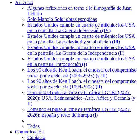
Articulos
Algunas reflexiones en torno a la filmografía de Juan
Lebrón
Solo Manolo Solo: obras escogidas
Estados Unidos cumple un cuarto de milenio: los USA
en la pantalla. La Guerra de Secesión (IV)
Estados Unidos cumple un cuarto de milenio: los USA
en la pantalla. La esclavitud y su abolición (III)
Estados Unidos cumple un cuarto de milenio: los USA
en la pantalla. La Guerra de la Independencia (II)
Estados Unidos cumple un cuarto de milenio: los USA
en la pantalla. Introducción (I)
Los 90 años de Ken Loach, el cineasta del compromiso
social por excelencia (2006-2023) (y III)
Los 90 años de Ken Loach, el cineasta del compromiso
social por excelencia (1994-2004) (II)
Tomando el pulso al cine de temática LGTBI (2025-
2026): USA, Latinoamérica, Asia, África y Oceanía (y
II)
Tomando el pulso al cine de temática LGTBI (2025-
2026): España y resto de Europa (I)
Todos
Comunicación
Contacto