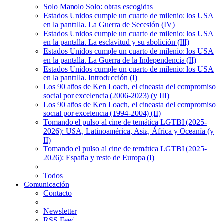
Solo Manolo Solo: obras escogidas
Estados Unidos cumple un cuarto de milenio: los USA
en la pantalla. La Guerra de Secesión (IV)
Estados Unidos cumple un cuarto de milenio: los USA
en la pantalla. La esclavitud y su abolición (III)
Estados Unidos cumple un cuarto de milenio: los USA
en la pantalla. La Guerra de la Independencia (II)
Estados Unidos cumple un cuarto de milenio: los USA
en la pantalla. Introducción (I)
Los 90 años de Ken Loach, el cineasta del compromiso
social por excelencia (2006-2023) (y III)
Los 90 años de Ken Loach, el cineasta del compromiso
social por excelencia (1994-2004) (II)
Tomando el pulso al cine de temática LGTBI (2025-
2026): USA, Latinoamérica, Asia, África y Oceanía (y
II)
Tomando el pulso al cine de temática LGTBI (2025-
2026): España y resto de Europa (I)
Todos
Comunicación
Contacto
Newsletter
RSS Feed