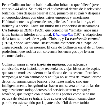
Peter Collinson fue un hábil realizador británico que falleció joven,
con solo 44 años. Se inició en el audiovisual dentro de la televisión
británica, para después pasar al cine, primero en su país y después
en coproducciones con otros países europeos y americanos.
Habitualmente los géneros de sus películas fueron la intriga, el
thriller y la acción. Entre sus títulos más conocidos destacaríamos
Un trabajo en Italia
(1969), que conoció un “remake” años más
tarde, bastante inferior al original;
Diez negritos
(1974), adaptación
de la famosa novela de Agatha Christie, y
La escalera de caracol
(1975), donde Jacqueline Bisset estaba estupenda en el papel de
ciega acosada por un asesino. El cine de Collinson era el de un buen
profesional que rodaba con solvencia los encargos que le eran
encomendados.
Collinson narra en esta
Espía sin mañana
, con adecuada
convicción, esta historia que recuerda las viejas historias de espías
que tan de moda estuvieron en la década de los sesenta. Pero los
tiempos ya habían cambiado y aquí ya no se trata del maniqueísmo
de los norteamericanos buenos y los rusos malos, sino que,
inteligentemente, los guionistas hacen una severa crítica de las dos
organizaciones todopoderosas del servicio secreto yanqui y
soviético, que juegan con la vida de sus peones como si de una
partida de ajedrez se tratara. Los autores del guion toman claro
partido en este sentido por la parte más débil de este turbio