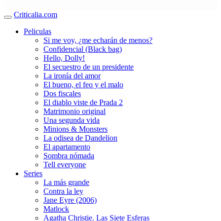
Criticalia.com
Peliculas
Si me voy, ¿me echarán de menos?
Confidencial (Black bag)
Hello, Dolly!
El secuestro de un presidente
La ironía del amor
El bueno, el feo y el malo
Dos fiscales
El diablo viste de Prada 2
Matrimonio original
Una segunda vida
Minions & Monsters
La odisea de Dandelion
El apartamento
Sombra nómada
Tell everyone
Series
La más grande
Contra la ley
Jane Eyre (2006)
Matlock
Agatha Christie. Las Siete Esferas