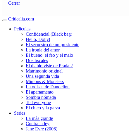
Cerrar
Criticalia.com
Peliculas
Confidencial (Black bag)
Hello, Dolly!
El secuestro de un presidente
La ironía del amor
El bueno, el feo y el malo
Dos fiscales
El diablo viste de Prada 2
Matrimonio original
Una segunda vida
Minions & Monsters
La odisea de Dandelion
El apartamento
Sombra nómada
Tell everyone
El chico y la garza
Series
La más grande
Contra la ley
Jane Eyre (2006)