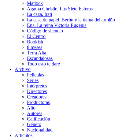
Matlock
Agatha Christie. Las Siete Esferas
La caza. Irati
La casa de papel. Berlín y la dama del armiño
Ena. La reina Victoria Eugenia
Código de silencio
El Centro
Bookish
8 meses
Terra Alta
Escandalosas
Todo esto te daré
Archivo
Películas
Series
Intérpretes
Directores
Creadores
Productoras
Año
Autores
Calificación
Género
Nacionalidad
Articulos