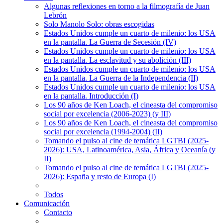
Algunas reflexiones en torno a la filmografía de Juan
Lebrón
Solo Manolo Solo: obras escogidas
Estados Unidos cumple un cuarto de milenio: los USA
en la pantalla. La Guerra de Secesión (IV)
Estados Unidos cumple un cuarto de milenio: los USA
en la pantalla. La esclavitud y su abolición (III)
Estados Unidos cumple un cuarto de milenio: los USA
en la pantalla. La Guerra de la Independencia (II)
Estados Unidos cumple un cuarto de milenio: los USA
en la pantalla. Introducción (I)
Los 90 años de Ken Loach, el cineasta del compromiso
social por excelencia (2006-2023) (y III)
Los 90 años de Ken Loach, el cineasta del compromiso
social por excelencia (1994-2004) (II)
Tomando el pulso al cine de temática LGTBI (2025-
2026): USA, Latinoamérica, Asia, África y Oceanía (y
II)
Tomando el pulso al cine de temática LGTBI (2025-
2026): España y resto de Europa (I)
Todos
Comunicación
Contacto