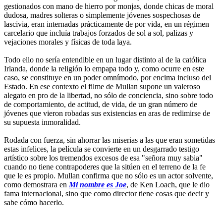
gestionados con mano de hierro por monjas, donde chicas de moral
dudosa, madres solteras o simplemente jóvenes sospechosas de
lascivia, eran internadas prácticamente de por vida, en un régimen
carcelario que incluía trabajos forzados de sol a sol, palizas y
vejaciones morales y físicas de toda laya.
Todo ello no sería entendible en un lugar distinto al de la católica
Irlanda, donde la religión lo empapa todo y, como ocurre en este
caso, se constituye en un poder omnímodo, por encima incluso del
Estado. En ese contexto el filme de Mullan supone un valeroso
alegato en pro de la libertad, no sólo de conciencia, sino sobre todo
de comportamiento, de actitud, de vida, de un gran número de
jóvenes que vieron robadas sus existencias en aras de redimirse de
su supuesta inmoralidad.
Rodada con fuerza, sin ahorrar las miserias a las que eran sometidas
estas infelices, la película se convierte en un desgarrado testigo
artístico sobre los tremendos excesos de esa "señora muy sabia"
cuando no tiene contrapoderes que la sitúen en el terreno de la fe
que le es propio. Mullan confirma que no sólo es un actor solvente,
como demostrara en
Mi nombre es Joe
, de Ken Loach, que le dio
fama internacional, sino que como director tiene cosas que decir y
sabe cómo hacerlo.