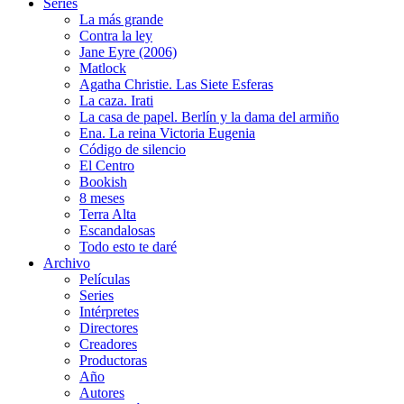
Series
La más grande
Contra la ley
Jane Eyre (2006)
Matlock
Agatha Christie. Las Siete Esferas
La caza. Irati
La casa de papel. Berlín y la dama del armiño
Ena. La reina Victoria Eugenia
Código de silencio
El Centro
Bookish
8 meses
Terra Alta
Escandalosas
Todo esto te daré
Archivo
Películas
Series
Intérpretes
Directores
Creadores
Productoras
Año
Autores