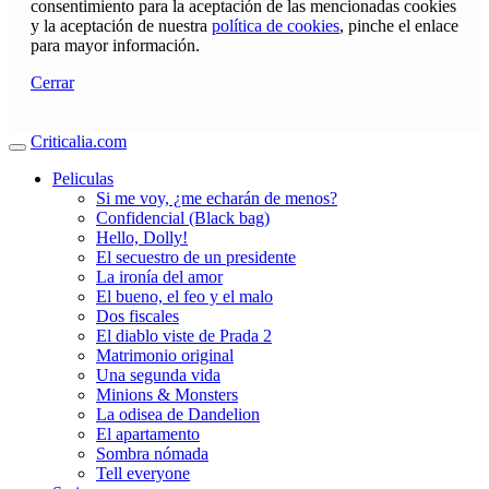
consentimiento para la aceptación de las mencionadas cookies
y la aceptación de nuestra
política de cookies
, pinche el enlace
para mayor información.
Cerrar
Criticalia.com
Peliculas
Si me voy, ¿me echarán de menos?
Confidencial (Black bag)
Hello, Dolly!
El secuestro de un presidente
La ironía del amor
El bueno, el feo y el malo
Dos fiscales
El diablo viste de Prada 2
Matrimonio original
Una segunda vida
Minions & Monsters
La odisea de Dandelion
El apartamento
Sombra nómada
Tell everyone