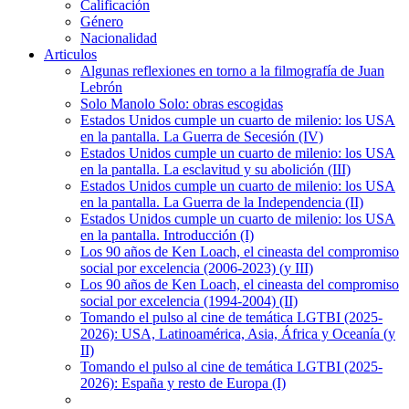
Calificación
Género
Nacionalidad
Articulos
Algunas reflexiones en torno a la filmografía de Juan
Lebrón
Solo Manolo Solo: obras escogidas
Estados Unidos cumple un cuarto de milenio: los USA
en la pantalla. La Guerra de Secesión (IV)
Estados Unidos cumple un cuarto de milenio: los USA
en la pantalla. La esclavitud y su abolición (III)
Estados Unidos cumple un cuarto de milenio: los USA
en la pantalla. La Guerra de la Independencia (II)
Estados Unidos cumple un cuarto de milenio: los USA
en la pantalla. Introducción (I)
Los 90 años de Ken Loach, el cineasta del compromiso
social por excelencia (2006-2023) (y III)
Los 90 años de Ken Loach, el cineasta del compromiso
social por excelencia (1994-2004) (II)
Tomando el pulso al cine de temática LGTBI (2025-
2026): USA, Latinoamérica, Asia, África y Oceanía (y
II)
Tomando el pulso al cine de temática LGTBI (2025-
2026): España y resto de Europa (I)