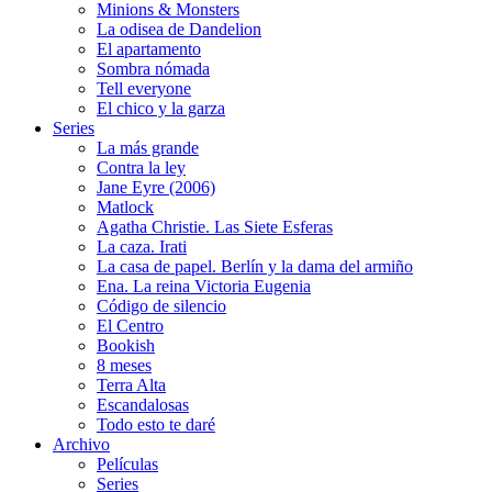
Minions & Monsters
La odisea de Dandelion
El apartamento
Sombra nómada
Tell everyone
El chico y la garza
Series
La más grande
Contra la ley
Jane Eyre (2006)
Matlock
Agatha Christie. Las Siete Esferas
La caza. Irati
La casa de papel. Berlín y la dama del armiño
Ena. La reina Victoria Eugenia
Código de silencio
El Centro
Bookish
8 meses
Terra Alta
Escandalosas
Todo esto te daré
Archivo
Películas
Series