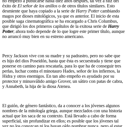
no empezó a publicarse hasta diez años después, tal vez a raíz del
éxito de
El señor de los anillos
o de otros títulos similares. Esto
desmiente que haya copiado a la serie de
Harry Potter
cambiando
magos por dioses mitológicos, ya que es anterior. El inicio de esta
posible saga cinematográfica se ha encargado a Chris Columbus,
que dirigió los dos primeros capítulos de la exitosa serie de
Harry
Potter
; ahora todo depende de lo que logre este primer título, aunque
no arrancó muy bien en su estreno americano.
Percy Jackson vive con su madre y su padrastro, pero no sabe que
es hijo del dios Poseidón, hasta que ésta es secuestrada y tiene que
ponerse en camino para rescatarla, para lo que ha de conseguir tres
perlas, luchar contra el minotauro Hades, señor de los infiernos, la
Hidra y otros enemigos. En tan alto empeño es ayudado por su
protector y minusválido amigo Grover, un sátiro con patas de cabra,
y Annabeth, la hija de la diosa Atenea.
El guión, de género fantástico, da a conocer a los jóvenes algunos
nombres de la mitología griega, aunque mezclados con una historia
actual que los saca de su contexto. Está llevado a cabo de forma
superficial, sin profundizar en ellos; es posible que los jóvenes tal
vez no los conozcan ni los hayan oído nombrar nunca, pero al estar