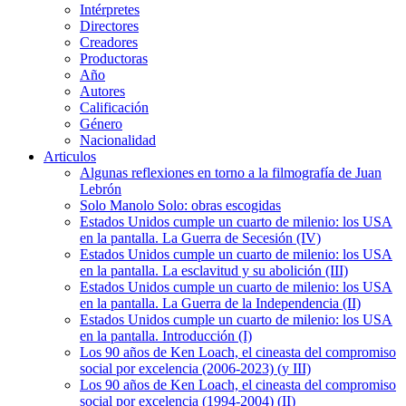
Intérpretes
Directores
Creadores
Productoras
Año
Autores
Calificación
Género
Nacionalidad
Articulos
Algunas reflexiones en torno a la filmografía de Juan
Lebrón
Solo Manolo Solo: obras escogidas
Estados Unidos cumple un cuarto de milenio: los USA
en la pantalla. La Guerra de Secesión (IV)
Estados Unidos cumple un cuarto de milenio: los USA
en la pantalla. La esclavitud y su abolición (III)
Estados Unidos cumple un cuarto de milenio: los USA
en la pantalla. La Guerra de la Independencia (II)
Estados Unidos cumple un cuarto de milenio: los USA
en la pantalla. Introducción (I)
Los 90 años de Ken Loach, el cineasta del compromiso
social por excelencia (2006-2023) (y III)
Los 90 años de Ken Loach, el cineasta del compromiso
social por excelencia (1994-2004) (II)