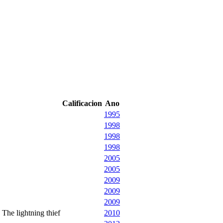
Calificacion
Ano
1995
1998
1998
1998
2005
2005
2009
2009
2009
The lightning thief
2010