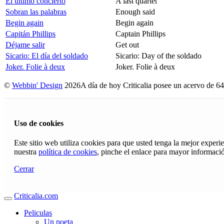
El último concierto
A last quartet
Sobran las palabras
Enough said
Begin again
Begin again
Capitán Phillips
Captain Phillips
Déjame salir
Get out
Sicario: El día del soldado
Sicario: Day of the soldado
Joker. Folie à deux
Joker. Folie à deux
©
Webbin' Design
2026
A día de hoy Criticalia posee un acervo de 64
Uso de cookies
Este sitio web utiliza cookies para que usted tenga la mejor exper
nuestra
política de cookies
, pinche el enlace para mayor informaci
Cerrar
Criticalia.com
Peliculas
Un poeta