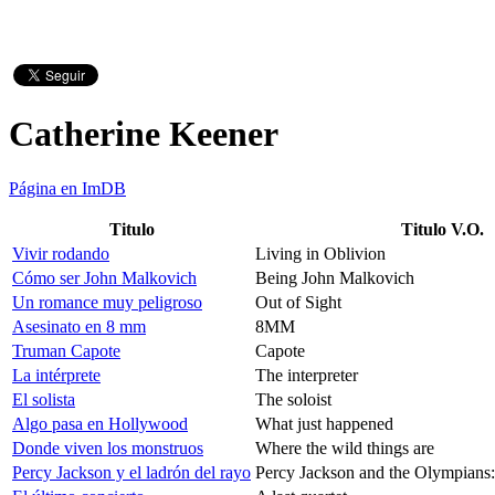
Catherine Keener
Página en ImDB
Titulo
Titulo V.O.
Vivir rodando
Living in Oblivion
Cómo ser John Malkovich
Being John Malkovich
Un romance muy peligroso
Out of Sight
Asesinato en 8 mm
8MM
Truman Capote
Capote
La intérprete
The interpreter
El solista
The soloist
Algo pasa en Hollywood
What just happened
Donde viven los monstruos
Where the wild things are
Percy Jackson y el ladrón del rayo
Percy Jackson and the Olympians: 