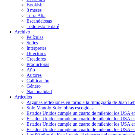
Bookish
8 meses
Terra Alta
Escandalosas
Todo esto te daré
Archivo
Películas
Series
Intérpretes
Directores
Creadores
Productoras
Año
Autores
Calificación
Género
Nacionalidad
Articulos
Algunas reflexiones en torno a la filmografía de Juan Le
Solo Manolo Solo: obras escogidas
Estados Unidos cumple un cuarto de milenio: los USA en 
Estados Unidos cumple un cuarto de milenio: los USA en la
Estados Unidos cumple un cuarto de milenio: los USA en 
Estados Unidos cumple un cuarto de milenio: los USA en l
Los 90 años de Ken Loach, el cineasta del compromiso so