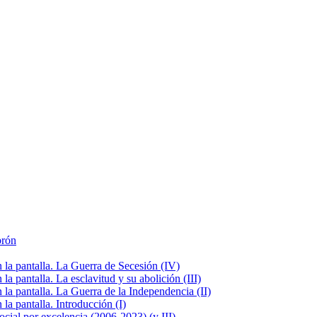
brón
la pantalla. La Guerra de Secesión (IV)
 pantalla. La esclavitud y su abolición (III)
la pantalla. La Guerra de la Independencia (II)
a pantalla. Introducción (I)
cial por excelencia (2006-2023) (y III)