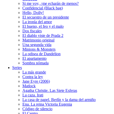
Si me voy, ¿me echarán de menos?
Confidencial (Black bag)
Hello, Dolly!
El secuestro de un presidente
La ironía del amor
El bueno, el feo y el malo
Dos fiscales
El diablo viste de Prada 2
Matrimonio original
Una segunda vida
Minions & Monsters
La odisea de Dandelion
El apartamento
Sombra nómada
Series
La más grande
Contra la ley
Jane Eyre (2006)
Matlock
Agatha Christie. Las Siete Esferas
La caza. Irati
La casa de papel. Berlín y la dama del armiño
Ena. La reina Victoria Eugenia
Código de silencio
El Centro