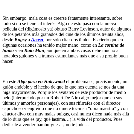
Sin embargo, mala cosa es creerse fatuamente interesante, sobre
todo si no se tiene tal interés. Algo de esto pasa con la nueva
película del (digámoslo ya) obtuso Barry Levinson, autor de algunos
de los petardos más granados del cine de los últimos treinta años,
desde
Bugsy
a
Acoso
, por sólo citar dos títulos. Es cierto que en
algunas ocasiones ha tenido mejor mano, como en
La cortina de
humo
y en
Rain Man
, aunque en ambos casos debe mucho a
notables guiones y a tramas estimulantes más que a su propio buen
hacer.
En este
Algo pasa en Hollywood
el problema es, precisamente, un
guión endeble y el hecho de que lo que nos cuenta se nos da una
higa mayormente. Porque los avatares de este productor de medio
pelo (interpretado por un Robert De Niro algo mejor que en sus
últimos y amorfos personajes), con sus rifirrafes con el director
caprichoso y engreído que no quiere tocar su “obra maestra” y con
el actor divo con muy malas pulgas, casi nunca dicen nada más allá
de lo dura que es (ay, qué lastima…) la vida del productor. Pues
dedícate a vender hamburguesas, no te jode…