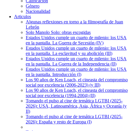
Calificación
Género
Nacionalidad
Articulos
Algunas reflexiones en torno a la filmografía de Juan
Lebrón
Solo Manolo Solo: obras escogidas
Estados Unidos cumple un cuarto de milenio: los USA
en la pantalla. La Guerra de Secesión (IV)
Estados Unidos cumple un cuarto de milenio: los USA
en la pantalla. La esclavitud y su abolición (III)
Estados Unidos cumple un cuarto de milenio: los USA
en la pantalla. La Guerra de la Independencia (II)
Estados Unidos cumple un cuarto de milenio: los USA
en la pantalla. Introducción (I)
Los 90 años de Ken Loach, el cineasta del compromiso
social por excelencia (2006-2023) (y III)
Los 90 años de Ken Loach, el cineasta del compromiso
social por excelencia (1994-2004) (II)
Tomando el pulso al cine de temática LGTBI (2025-
2026): USA, Latinoamérica, Asia, África y Oceanía (y
II)
Tomando el pulso al cine de temática LGTBI (2025-
2026): España y resto de Europa (I)