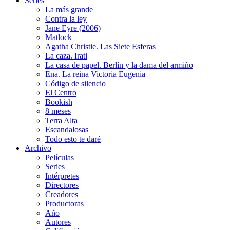
Series
La más grande
Contra la ley
Jane Eyre (2006)
Matlock
Agatha Christie. Las Siete Esferas
La caza. Irati
La casa de papel. Berlín y la dama del armiño
Ena. La reina Victoria Eugenia
Código de silencio
El Centro
Bookish
8 meses
Terra Alta
Escandalosas
Todo esto te daré
Archivo
Películas
Series
Intérpretes
Directores
Creadores
Productoras
Año
Autores