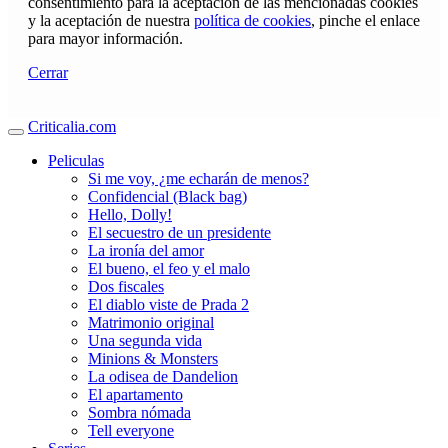
consentimiento para la aceptación de las mencionadas cookies
y la aceptación de nuestra
política de cookies
, pinche el enlace
para mayor información.
Cerrar
Criticalia.com
Peliculas
Si me voy, ¿me echarán de menos?
Confidencial (Black bag)
Hello, Dolly!
El secuestro de un presidente
La ironía del amor
El bueno, el feo y el malo
Dos fiscales
El diablo viste de Prada 2
Matrimonio original
Una segunda vida
Minions & Monsters
La odisea de Dandelion
El apartamento
Sombra nómada
Tell everyone