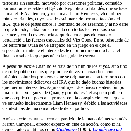
terrorista sin sentido, motivado por cuestiones políticas, cometido
por una rama rebelde del Ejército Republicano Irlandés, que se hace
llamar el IRA auténtico, y reclama a Liam Hennessy, vice primer
ministro irlandés, cuyo pasado está marcado por una facción del
IRA, que le dé pistas sobre la identidad de los asesinos, y al no darle
lo que le pide, actúa por su cuenta con todos los recursos a su
alcance y con la experiencia adquirida en el pasado cuando
perteneció a las fuerzas especiales del Viet Cong. En su búsqueda de
los terroristas Quan se ve atrapado en un juego en el que el
espectador mantiene el interés desde el primer momento hasta el
final, sin saber lo que pasará en la siguiente escena.
A pesar de Jackie Chan no se trata de un film de los suyos, sino uno
de corte político de los que produce de vez en cuando el cine
británico sobre los problemas que se originaron en su territorio con
los movimientos delictivos del IRA que ha dado buenas historias
que fueron interesantes. Aquí confluyen dos líneas de atención, por
una parte la venganza de Quan, y por otra está el aspecto político
que complica un poco a la primera con la conspiración en la que se
ve envuelto indirectamente Liam Hennessy, debido a las actividades
clandestinas de una rama rebelde de su partido.
Ambas acciones transcurren en paralelo de la mano del neozelandés
Martin Campbell, director experto en cine de acción, como lo ha
demostrado con títulos como
Goldeneye
(1995),
La máscara del