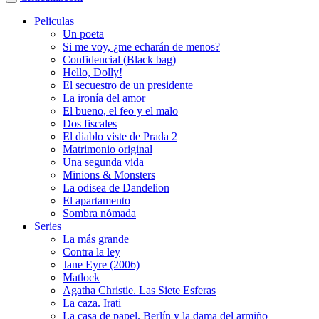
Peliculas
Un poeta
Si me voy, ¿me echarán de menos?
Confidencial (Black bag)
Hello, Dolly!
El secuestro de un presidente
La ironía del amor
El bueno, el feo y el malo
Dos fiscales
El diablo viste de Prada 2
Matrimonio original
Una segunda vida
Minions & Monsters
La odisea de Dandelion
El apartamento
Sombra nómada
Series
La más grande
Contra la ley
Jane Eyre (2006)
Matlock
Agatha Christie. Las Siete Esferas
La caza. Irati
La casa de papel. Berlín y la dama del armiño