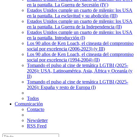
en la pantalla. La Guerra de Secesión (IV)
Estados Unidos cumple un cuarto de milenio: los USA
en la pantalla. La esclavitud y su abolición (III)
Estados Unidos cumple un cuarto de milenio: los USA
en la pantalla. La Guerra de la Independencia (II)
Estados Unidos cumple un cuarto de milenio: los USA
en la pantalla. Introducción (I)
Los 90 años de Ken Loach, el cineasta del compromiso
social por excelencia (2006-2023) (y III)
Los 90 años de Ken Loach, el cineasta del compromiso
social por excelencia (1994-2004) (II)
Tomando el pulso al cine de temática LGTBI (2025-
2026): USA, Latinoamérica, Asia, África y Oceanía (y
II)
Tomando el pulso al cine de temática LGTBI (2025-
2026): España y resto de Europa (I)
Todos
Comunicación
Contacto
Newsletter
RSS Feed