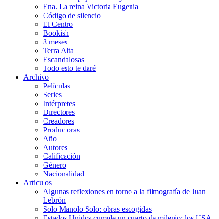
Ena. La reina Victoria Eugenia
Código de silencio
El Centro
Bookish
8 meses
Terra Alta
Escandalosas
Todo esto te daré
Archivo
Películas
Series
Intérpretes
Directores
Creadores
Productoras
Año
Autores
Calificación
Género
Nacionalidad
Articulos
Algunas reflexiones en torno a la filmografía de Juan
Lebrón
Solo Manolo Solo: obras escogidas
Estados Unidos cumple un cuarto de milenio: los USA