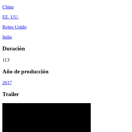
China
EE. UU.
Reino Unido
India
Duración
113'
Año de producción
2017
Trailer