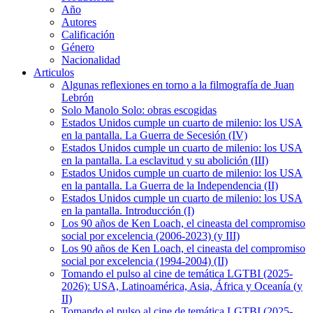
Año
Autores
Calificación
Género
Nacionalidad
Articulos
Algunas reflexiones en torno a la filmografía de Juan
Lebrón
Solo Manolo Solo: obras escogidas
Estados Unidos cumple un cuarto de milenio: los USA
en la pantalla. La Guerra de Secesión (IV)
Estados Unidos cumple un cuarto de milenio: los USA
en la pantalla. La esclavitud y su abolición (III)
Estados Unidos cumple un cuarto de milenio: los USA
en la pantalla. La Guerra de la Independencia (II)
Estados Unidos cumple un cuarto de milenio: los USA
en la pantalla. Introducción (I)
Los 90 años de Ken Loach, el cineasta del compromiso
social por excelencia (2006-2023) (y III)
Los 90 años de Ken Loach, el cineasta del compromiso
social por excelencia (1994-2004) (II)
Tomando el pulso al cine de temática LGTBI (2025-
2026): USA, Latinoamérica, Asia, África y Oceanía (y
II)
Tomando el pulso al cine de temática LGTBI (2025-