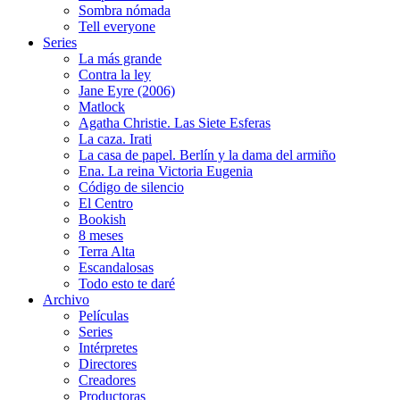
Sombra nómada
Tell everyone
Series
La más grande
Contra la ley
Jane Eyre (2006)
Matlock
Agatha Christie. Las Siete Esferas
La caza. Irati
La casa de papel. Berlín y la dama del armiño
Ena. La reina Victoria Eugenia
Código de silencio
El Centro
Bookish
8 meses
Terra Alta
Escandalosas
Todo esto te daré
Archivo
Películas
Series
Intérpretes
Directores
Creadores
Productoras