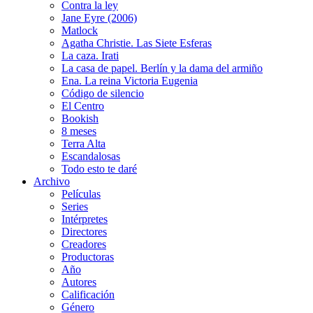
Contra la ley
Jane Eyre (2006)
Matlock
Agatha Christie. Las Siete Esferas
La caza. Irati
La casa de papel. Berlín y la dama del armiño
Ena. La reina Victoria Eugenia
Código de silencio
El Centro
Bookish
8 meses
Terra Alta
Escandalosas
Todo esto te daré
Archivo
Películas
Series
Intérpretes
Directores
Creadores
Productoras
Año
Autores
Calificación
Género