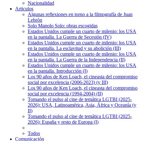
Nacionalidad
Articulos
Algunas reflexiones en torno a la filmografía de Juan
Lebrón
Solo Manolo Solo: obras escogidas
Estados Unidos cumple un cuarto de milenio: los USA
en la pantalla. La Guerra de Secesión (IV)
Estados Unidos cumple un cuarto de milenio: los USA
en la pantalla. La esclavitud y su abolición (III)
Estados Unidos cumple un cuarto de milenio: los USA
en la pantalla. La Guerra de la Independencia (II)
Estados Unidos cumple un cuarto de milenio: los USA
en la pantalla. Introducción (I)
Los 90 años de Ken Loach, el cineasta del compromiso
social por excelencia (2006-2023) (y III)
Los 90 años de Ken Loach, el cineasta del compromiso
social por excelencia (1994-2004) (II)
Tomando el pulso al cine de temática LGTBI (2025-
2026): USA, Latinoamérica, Asia, África y Oceanía (y
II)
Tomando el pulso al cine de temática LGTBI (2025-
2026): España y resto de Europa (I)
Todos
Comunicación