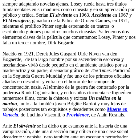
siempre adaptando novelas ajenas, Losey rueda hasta tres títulos
fundamentales en su madurez como cineasta y en su apreciación por
público y crítica. Serían
El sirviente
en 1963,
Accidente
en 1967 y
El Mensajero
, ganadora de la Palma de Oro en Cannes, en 1971,
mientras el prolífico Pinter seguía estrenando en teatros o
escribiendo guiones para otros muchos cineastas. Ya tenemos dos
elementos claves de la película que comentamos: Losey, Pinter y nos
falta un tercer nombre, Dirk Bogarde.
Nacido en 1921, Derek Jules Gaspard Ulric Niven van den
Bogaerde, -de tan largo nombre por su ascendencia escocesa y
neerlandesa- vivió desde pequeño en el ambiente artístico por su
madre actriz y su padre, diseñador gráfico de
The Times
. Participó
en la Segunda Guerra Mundial y fue uno de los primeros oficiales
aliados en descubrir y entrar en el horror de los campos de
concentración nazis. Al término de la guerra fue contratado por la
poderosa Rank Organisation, y en los años cincuenta se fogueó en
numerosos films, como la chistosa y exitosa
Un médico en la
marina
, junto a la también joven Brigitte Bardot y muy lejos de
trabajos posteriores tan exquisitos y decadentes como
Muerte en
Venecia
, de Luchino Visconti, o
Providence
, de Alain Resnais.
Ante
El sirviente
se ha dicho que estamos ante la historia de una
vampirización, ante una disección muy crítica de una clase social
decadente y parásita, pero también ante un escenario perturbador,