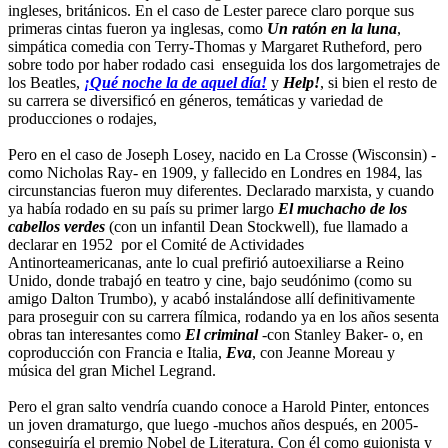
ingleses, británicos. En el caso de Lester parece claro porque sus
primeras cintas fueron ya inglesas, como
Un ratón en la luna
,
simpática comedia con Terry-Thomas y Margaret Rutheford, pero
sobre todo por haber rodado casi enseguida los dos largometrajes de
los Beatles,
¡Qué noche la de aquel día!
y
Help!
, si bien el resto de
su carrera se diversificó en géneros, temáticas y variedad de
producciones o rodajes,
Pero en el caso de Joseph Losey, nacido en La Crosse (Wisconsin) -
como Nicholas Ray- en 1909, y fallecido en Londres en 1984, las
circunstancias fueron muy diferentes. Declarado marxista, y cuando
ya había rodado en su país su primer largo
El muchacho de los
cabellos verdes
(con un infantil Dean Stockwell), fue llamado a
declarar en 1952 por el Comité de Actividades
Antinorteamericanas, ante lo cual prefirió autoexiliarse a Reino
Unido, donde trabajó en teatro y cine, bajo seudónimo (como su
amigo Dalton Trumbo), y acabó instalándose allí definitivamente
para proseguir con su carrera fílmica, rodando ya en los años sesenta
obras tan interesantes como
El criminal
-con Stanley Baker- o, en
coproducción con Francia e Italia,
Eva
, con Jeanne Moreau y
música del gran Michel Legrand.
Pero el gran salto vendría cuando conoce a Harold Pinter, entonces
un joven dramaturgo, que luego -muchos años después, en 2005-
conseguiría el premio Nobel de Literatura. Con él como guionista y