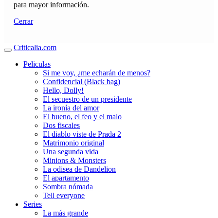
para mayor información.
Cerrar
Criticalia.com
Peliculas
Si me voy, ¿me echarán de menos?
Confidencial (Black bag)
Hello, Dolly!
El secuestro de un presidente
La ironía del amor
El bueno, el feo y el malo
Dos fiscales
El diablo viste de Prada 2
Matrimonio original
Una segunda vida
Minions & Monsters
La odisea de Dandelion
El apartamento
Sombra nómada
Tell everyone
Series
La más grande