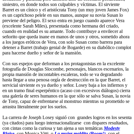
siniestro, en donde todos son culpables y víctimas. El sirviente
Barret es un cínico y el aristócrata Tony (un muy joven James Fox)
es un caprichoso pelele en sus manos, aunque su novia Susan lo
previene del peligro. El sexo entra en juego cuando aparece Vera
(excelente Sarah Miles), presentada como hermana del criado,
cuando en realidad es su amante. Todo contribuye a envilecer al
señorito que queda inane en manos de unos y otros, sometido ahora
a los juegos eróticos de Vera, con solo Susan como barrera para
detener a Barret (trabajo genial de Bogarde) en su diabólico complot
para hacerse dueño y señor de la mansión.
Con sus espejos que deforman a los protagonistas en la excelente
fotografía de Douglas Slocombe, personajes, blancos escenarios, la
propia mansión de incontables escaleras, todo se va degradando
hasta llegar a una penosa orgía de destrucción en la que Barret, el
servicial sirviente es ya dueño y señor. Losey baja a los infiernos y
en un tramo final esperpéntico (acaso con excesivos diálogos) cierra
una galería de seres humanos en la que sólo se salva Susan, la novia
de Tony, capaz de enfrentarse al monstruo mientras su prometido se
arrastra literalmente por los suelos.
La carrera de Joseph Losey siguió con grandes logros en los sesenta
(ya citados) para luego internacionalizarse con dispares resultados,
con cintas como la curiosa y tan ajena a sus temáticas
Modesty
Blaise
, con Monica Vitti, o
La mujer maldita (Boom!)
, con el