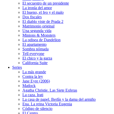
El secuestro de un presidente
La ironía del amor
El bueno, el feo y el malo
Dos fiscales
El diablo viste de Prada 2
Matrimonio original
Una segunda vida
Minions & Monsters
La odisea de Dandelion
El apartamento
Sombra nómada
Tell everyone
El chico y la garza
California Suite
Series
La más grande
Contra la ley
Jane Eyre (2006)
Matlock
Agatha Christie. Las Siete Esferas
La caza. Irati
La casa de papel. Berlín y la dama del armiño
Ena. La reina Victoria Eugenia
Código de silencio
El Centro