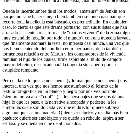
parece una alambicada técnica manierista, cuando no exhibicionista.
Queda la incertidumbre de si los modos “amateurs” de Jenkin son
porque no sabe hacer cine, o bien también ese tono cuasi naïf que
recorre toda la película está buscado, es premeditado. En cualquier
caso, lo cierto es que este drama portuario, con sus turistas que han
arrasado las centenarias formas de “modus vivendi” de la zona (algo
muy extendido hogaño por todo el mundo), con una tragedia larvada
que finalmente asomará la testa, no interesa casi nunca, una vez que
nos hemos enterado del conflicto entre hermanos, de la también
tormentosa relación entre Martin y los compradores de la vivienda
familiar, el hijo de los cuales, firme aspirante al título de carajote
mayor del reino, desencadenará la tragedia sin saberlo por su
estupidez rampante.
Pero nada de lo que se nos cuenta (y lo mal que se nos cuenta) nos
interesa, una vez que nos hemos acostumbrado al feísmo de la
textura fotográfica en un blanco y negro por una vez horrible
(siempre no va a ser “cool”...), a los personajes que se nos da una
higa lo que les pase, a la narrativa sincopada y pedestre, a los
cimbronazos de sonido cada vez que el director quiere subrayar
algo, aunque sea una nadería. Quiere ser telúrico y resulta más bien
patético; quiere ser etnológico y se queda en ridículo; aspira a ser
estiloso y se queda en cine de aficionados.