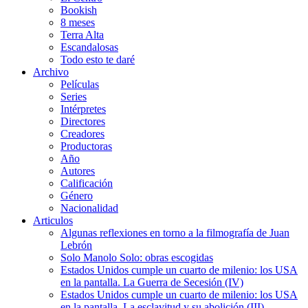
Bookish
8 meses
Terra Alta
Escandalosas
Todo esto te daré
Archivo
Películas
Series
Intérpretes
Directores
Creadores
Productoras
Año
Autores
Calificación
Género
Nacionalidad
Articulos
Algunas reflexiones en torno a la filmografía de Juan
Lebrón
Solo Manolo Solo: obras escogidas
Estados Unidos cumple un cuarto de milenio: los USA
en la pantalla. La Guerra de Secesión (IV)
Estados Unidos cumple un cuarto de milenio: los USA
en la pantalla. La esclavitud y su abolición (III)