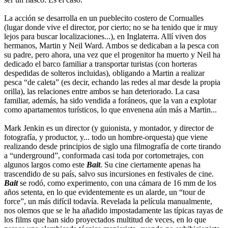
La acción se desarrolla en un pueblecito costero de Cornualles
(lugar donde vive el director, por cierto; no se ha tenido que ir muy
lejos para buscar localizaciones...), en Inglaterra. Allí viven dos
hermanos, Martin y Neil Ward. Ambos se dedicaban a la pesca con
su padre, pero ahora, una vez que el progenitor ha muerto y Neil ha
dedicado el barco familiar a transportar turistas (con horteras
despedidas de solteros incluidas), obligando a Martin a realizar
pesca “de caleta” (es decir, echando las redes al mar desde la propia
orilla), las relaciones entre ambos se han deteriorado. La casa
familiar, además, ha sido vendida a foráneos, que la van a explotar
como apartamentos turísticos, lo que envenena aún más a Martin...
Mark Jenkin es un director (y guionista, y montador, y director de
fotografía, y productor, y... todo un hombre-orquesta) que viene
realizando desde principios de siglo una filmografía de corte tirando
a “underground”, conformada casi toda por cortometrajes, con
algunos largos como este
Bait
. Su cine ciertamente apenas ha
trascendido de su país, salvo sus incursiones en festivales de cine.
Bait
se rodó, como experimento, con una cámara de 16 mm de los
años setenta, en lo que evidentemente es un alarde, un “tour de
force”, un más difícil todavía. Revelada la película manualmente,
nos olemos que se le ha añadido impostadamente las típicas rayas de
los films que han sido proyectados multitud de veces, en lo que