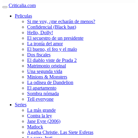
Criticalia.com
Peliculas
Si me voy, ¿me echarán de menos?
Confidencial (Black bag)
Hello, Dolly!
El secuestro de un presidente
La ironía del amor
El bueno, el feo y el malo
Dos fiscales
El diablo viste de Prada 2
Matrimonio original
Una segunda vida
Minions & Monsters
La odisea de Dandelion
El apartamento
Sombra nómada
Tell everyone
Series
La más grande
Contra la ley
Jane Eyre (2006)
Matlock
Agatha Christie. Las Siete Esferas
La caza. Irati