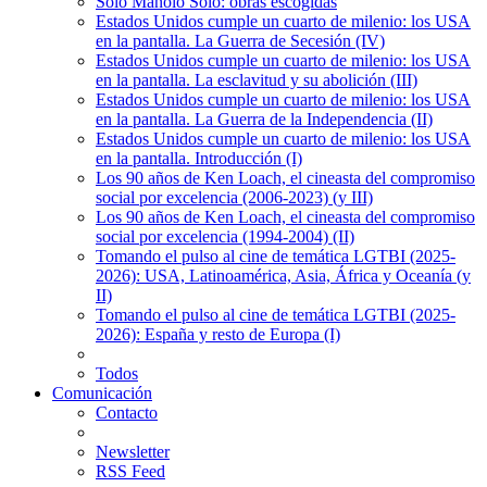
Solo Manolo Solo: obras escogidas
Estados Unidos cumple un cuarto de milenio: los USA
en la pantalla. La Guerra de Secesión (IV)
Estados Unidos cumple un cuarto de milenio: los USA
en la pantalla. La esclavitud y su abolición (III)
Estados Unidos cumple un cuarto de milenio: los USA
en la pantalla. La Guerra de la Independencia (II)
Estados Unidos cumple un cuarto de milenio: los USA
en la pantalla. Introducción (I)
Los 90 años de Ken Loach, el cineasta del compromiso
social por excelencia (2006-2023) (y III)
Los 90 años de Ken Loach, el cineasta del compromiso
social por excelencia (1994-2004) (II)
Tomando el pulso al cine de temática LGTBI (2025-
2026): USA, Latinoamérica, Asia, África y Oceanía (y
II)
Tomando el pulso al cine de temática LGTBI (2025-
2026): España y resto de Europa (I)
Todos
Comunicación
Contacto
Newsletter
RSS Feed