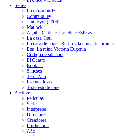
Series
La más grande
Contra la ley
Jane Eyre (2006)
Matlock
Agatha Christie. Las Siete Esferas
La caza. Irati
La casa de papel. Berlín y la dama del armiño
Ena. La reina Victoria Eugenia
Código de silencio
El Centro
Bookish
8 meses
Terra Alta
Escandalosas
Todo esto te daré
Archivo
Películas
Series
Intérpretes
Directores
Creadores
Productoras
Año