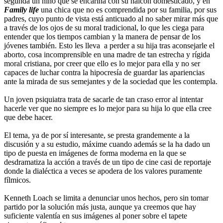
segunda un niño que se encariña con su halcón domesticado, y en
Family life
una chica que no es comprendida por su familia, por sus
padres, cuyo punto de vista está anticuado al no saber mirar más que
a través de los ojos de su moral tradicional, lo que les ciega para
entender que los tiempos cambian y la manera de pensar de los
jóvenes también. Esto les lleva a perder a su hija tras aconsejarle el
aborto, cosa incomprensible en una madre de tan estrecha y rígida
moral cristiana, por creer que ello es lo mejor para ella y no ser
capaces de luchar contra la hipocresía de guardar las apariencias
ante la mirada de sus semejantes y de la sociedad que les contempla.
Un joven psiquiatra trata de sacarle de tan craso error al intentar
hacerle ver que no siempre es lo mejor para su hija lo que ella cree
que debe hacer.
El tema, ya de por sí interesante, se presta grandemente a la
discusión y a su estudio, máxime cuando además se la ha dado un
tipo de puesta en imágenes de forma moderna en la que se
desdramatiza la acción a través de un tipo de cine casi de reportaje
donde la dialéctica a veces se apodera de los valores puramente
fílmicos.
Kenneth Loach se limita a denunciar unos hechos, pero sin tomar
partido por la solución más justa, aunque ya creemos que hay
suficiente valentía en sus imágenes al poner sobre el tapete