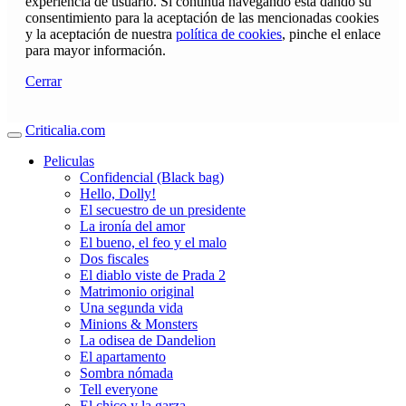
experiencia de usuario. Si continúa navegando está dando su
consentimiento para la aceptación de las mencionadas cookies
y la aceptación de nuestra
política de cookies
, pinche el enlace
para mayor información.
Cerrar
Criticalia.com
Peliculas
Confidencial (Black bag)
Hello, Dolly!
El secuestro de un presidente
La ironía del amor
El bueno, el feo y el malo
Dos fiscales
El diablo viste de Prada 2
Matrimonio original
Una segunda vida
Minions & Monsters
La odisea de Dandelion
El apartamento
Sombra nómada
Tell everyone
El chico y la garza