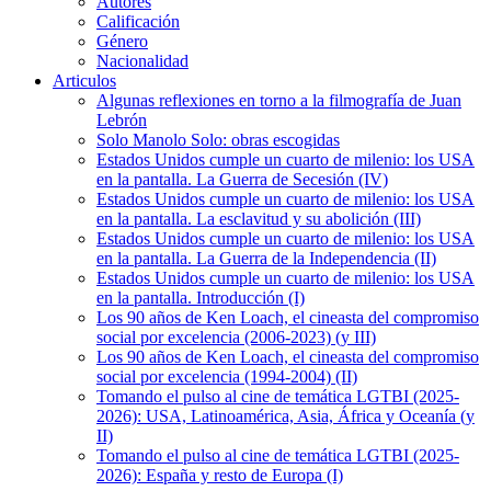
Autores
Calificación
Género
Nacionalidad
Articulos
Algunas reflexiones en torno a la filmografía de Juan
Lebrón
Solo Manolo Solo: obras escogidas
Estados Unidos cumple un cuarto de milenio: los USA
en la pantalla. La Guerra de Secesión (IV)
Estados Unidos cumple un cuarto de milenio: los USA
en la pantalla. La esclavitud y su abolición (III)
Estados Unidos cumple un cuarto de milenio: los USA
en la pantalla. La Guerra de la Independencia (II)
Estados Unidos cumple un cuarto de milenio: los USA
en la pantalla. Introducción (I)
Los 90 años de Ken Loach, el cineasta del compromiso
social por excelencia (2006-2023) (y III)
Los 90 años de Ken Loach, el cineasta del compromiso
social por excelencia (1994-2004) (II)
Tomando el pulso al cine de temática LGTBI (2025-
2026): USA, Latinoamérica, Asia, África y Oceanía (y
II)
Tomando el pulso al cine de temática LGTBI (2025-
2026): España y resto de Europa (I)