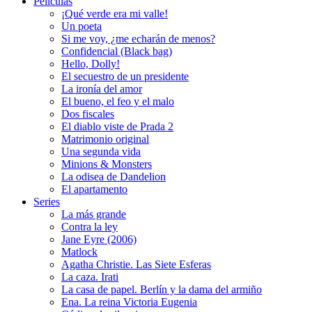
Peliculas
¡Qué verde era mi valle!
Un poeta
Si me voy, ¿me echarán de menos?
Confidencial (Black bag)
Hello, Dolly!
El secuestro de un presidente
La ironía del amor
El bueno, el feo y el malo
Dos fiscales
El diablo viste de Prada 2
Matrimonio original
Una segunda vida
Minions & Monsters
La odisea de Dandelion
El apartamento
Series
La más grande
Contra la ley
Jane Eyre (2006)
Matlock
Agatha Christie. Las Siete Esferas
La caza. Irati
La casa de papel. Berlín y la dama del armiño
Ena. La reina Victoria Eugenia