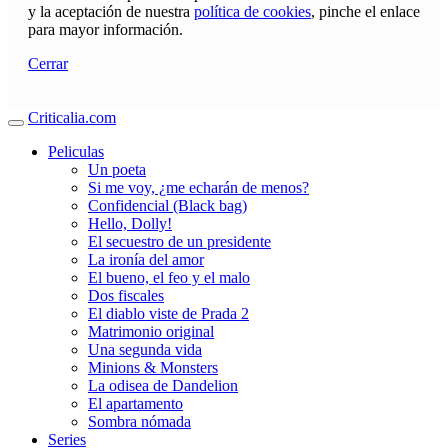
y la aceptación de nuestra
política de cookies
, pinche el enlace
para mayor información.
Cerrar
Criticalia.com
Peliculas
Un poeta
Si me voy, ¿me echarán de menos?
Confidencial (Black bag)
Hello, Dolly!
El secuestro de un presidente
La ironía del amor
El bueno, el feo y el malo
Dos fiscales
El diablo viste de Prada 2
Matrimonio original
Una segunda vida
Minions & Monsters
La odisea de Dandelion
El apartamento
Sombra nómada
Series