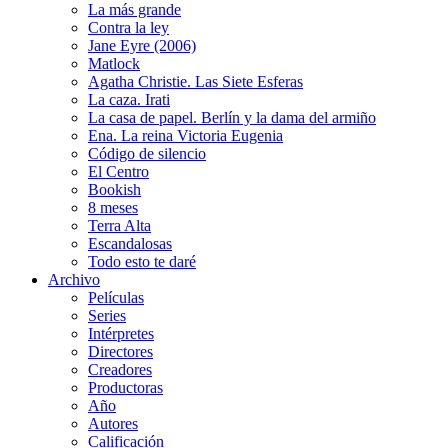
La más grande
Contra la ley
Jane Eyre (2006)
Matlock
Agatha Christie. Las Siete Esferas
La caza. Irati
La casa de papel. Berlín y la dama del armiño
Ena. La reina Victoria Eugenia
Código de silencio
El Centro
Bookish
8 meses
Terra Alta
Escandalosas
Todo esto te daré
Archivo
Películas
Series
Intérpretes
Directores
Creadores
Productoras
Año
Autores
Calificación