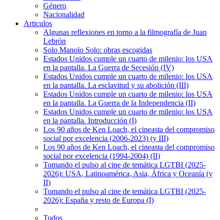
Género
Nacionalidad
Articulos
Algunas reflexiones en torno a la filmografía de Juan
Lebrón
Solo Manolo Solo: obras escogidas
Estados Unidos cumple un cuarto de milenio: los USA
en la pantalla. La Guerra de Secesión (IV)
Estados Unidos cumple un cuarto de milenio: los USA
en la pantalla. La esclavitud y su abolición (III)
Estados Unidos cumple un cuarto de milenio: los USA
en la pantalla. La Guerra de la Independencia (II)
Estados Unidos cumple un cuarto de milenio: los USA
en la pantalla. Introducción (I)
Los 90 años de Ken Loach, el cineasta del compromiso
social por excelencia (2006-2023) (y III)
Los 90 años de Ken Loach, el cineasta del compromiso
social por excelencia (1994-2004) (II)
Tomando el pulso al cine de temática LGTBI (2025-
2026): USA, Latinoamérica, Asia, África y Oceanía (y
II)
Tomando el pulso al cine de temática LGTBI (2025-
2026): España y resto de Europa (I)
Todos