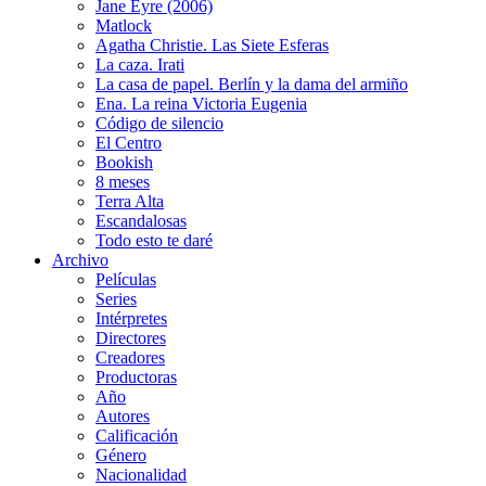
Jane Eyre (2006)
Matlock
Agatha Christie. Las Siete Esferas
La caza. Irati
La casa de papel. Berlín y la dama del armiño
Ena. La reina Victoria Eugenia
Código de silencio
El Centro
Bookish
8 meses
Terra Alta
Escandalosas
Todo esto te daré
Archivo
Películas
Series
Intérpretes
Directores
Creadores
Productoras
Año
Autores
Calificación
Género
Nacionalidad