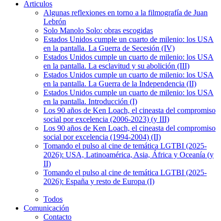
Articulos
Algunas reflexiones en torno a la filmografía de Juan
Lebrón
Solo Manolo Solo: obras escogidas
Estados Unidos cumple un cuarto de milenio: los USA
en la pantalla. La Guerra de Secesión (IV)
Estados Unidos cumple un cuarto de milenio: los USA
en la pantalla. La esclavitud y su abolición (III)
Estados Unidos cumple un cuarto de milenio: los USA
en la pantalla. La Guerra de la Independencia (II)
Estados Unidos cumple un cuarto de milenio: los USA
en la pantalla. Introducción (I)
Los 90 años de Ken Loach, el cineasta del compromiso
social por excelencia (2006-2023) (y III)
Los 90 años de Ken Loach, el cineasta del compromiso
social por excelencia (1994-2004) (II)
Tomando el pulso al cine de temática LGTBI (2025-
2026): USA, Latinoamérica, Asia, África y Oceanía (y
II)
Tomando el pulso al cine de temática LGTBI (2025-
2026): España y resto de Europa (I)
Todos
Comunicación
Contacto