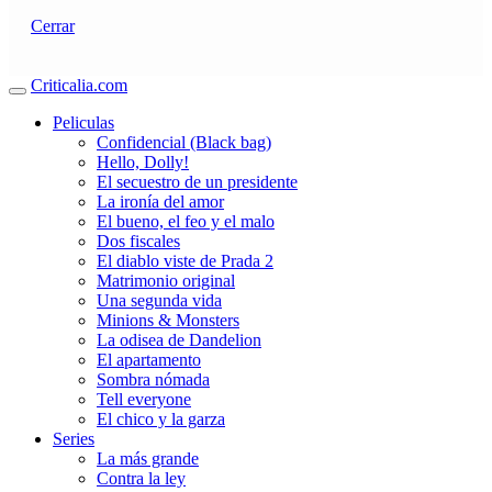
Cerrar
Criticalia.com
Peliculas
Confidencial (Black bag)
Hello, Dolly!
El secuestro de un presidente
La ironía del amor
El bueno, el feo y el malo
Dos fiscales
El diablo viste de Prada 2
Matrimonio original
Una segunda vida
Minions & Monsters
La odisea de Dandelion
El apartamento
Sombra nómada
Tell everyone
El chico y la garza
Series
La más grande
Contra la ley