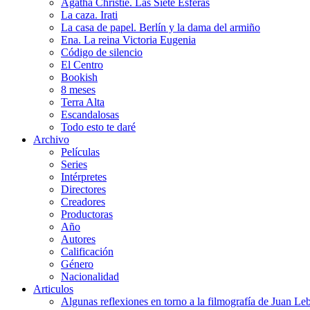
Agatha Christie. Las Siete Esferas
La caza. Irati
La casa de papel. Berlín y la dama del armiño
Ena. La reina Victoria Eugenia
Código de silencio
El Centro
Bookish
8 meses
Terra Alta
Escandalosas
Todo esto te daré
Archivo
Películas
Series
Intérpretes
Directores
Creadores
Productoras
Año
Autores
Calificación
Género
Nacionalidad
Articulos
Algunas reflexiones en torno a la filmografía de Juan Le