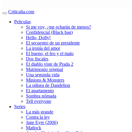
Criticalia.com
Peliculas
Si me voy, ¿me echarán de menos?
Confidencial (Black bag)
Hello, Dolly!
El secuestro de un presidente
La ironía del amor
El bueno, el feo y el malo
Dos fiscales
El diablo viste de Prada 2
Matrimonio original
Una segunda vida
Minions & Monsters
La odisea de Dandelion
El apartamento
Sombra nómada
Tell everyone
Series
La más grande
Contra la ley
Jane Eyre (2006)
Matlock