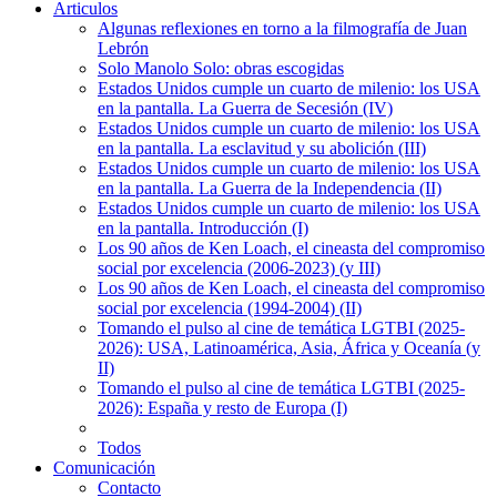
Articulos
Algunas reflexiones en torno a la filmografía de Juan
Lebrón
Solo Manolo Solo: obras escogidas
Estados Unidos cumple un cuarto de milenio: los USA
en la pantalla. La Guerra de Secesión (IV)
Estados Unidos cumple un cuarto de milenio: los USA
en la pantalla. La esclavitud y su abolición (III)
Estados Unidos cumple un cuarto de milenio: los USA
en la pantalla. La Guerra de la Independencia (II)
Estados Unidos cumple un cuarto de milenio: los USA
en la pantalla. Introducción (I)
Los 90 años de Ken Loach, el cineasta del compromiso
social por excelencia (2006-2023) (y III)
Los 90 años de Ken Loach, el cineasta del compromiso
social por excelencia (1994-2004) (II)
Tomando el pulso al cine de temática LGTBI (2025-
2026): USA, Latinoamérica, Asia, África y Oceanía (y
II)
Tomando el pulso al cine de temática LGTBI (2025-
2026): España y resto de Europa (I)
Todos
Comunicación
Contacto