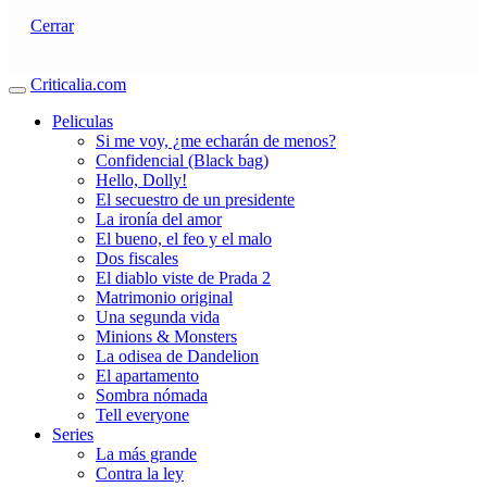
Cerrar
Criticalia.com
Peliculas
Si me voy, ¿me echarán de menos?
Confidencial (Black bag)
Hello, Dolly!
El secuestro de un presidente
La ironía del amor
El bueno, el feo y el malo
Dos fiscales
El diablo viste de Prada 2
Matrimonio original
Una segunda vida
Minions & Monsters
La odisea de Dandelion
El apartamento
Sombra nómada
Tell everyone
Series
La más grande
Contra la ley