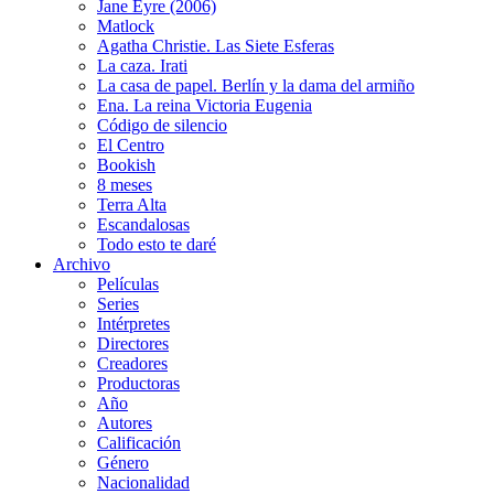
Jane Eyre (2006)
Matlock
Agatha Christie. Las Siete Esferas
La caza. Irati
La casa de papel. Berlín y la dama del armiño
Ena. La reina Victoria Eugenia
Código de silencio
El Centro
Bookish
8 meses
Terra Alta
Escandalosas
Todo esto te daré
Archivo
Películas
Series
Intérpretes
Directores
Creadores
Productoras
Año
Autores
Calificación
Género
Nacionalidad