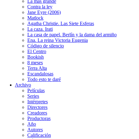
La más grande
Contra la ley
Jane Eyre (2006)
Matlock
Agatha Christie. Las Siete Esferas
La caza. Irati
La casa de papel. Berlín y la dama del armiño
Ena. La reina Victoria Eugenia
Código de silencio
El Centro
Bookish
8 meses
Terra Alta
Escandalosas
Todo esto te daré
Archivo
Películas
Series
Intérpretes
Directores
Creadores
Productoras
Año
Autores
Calificación