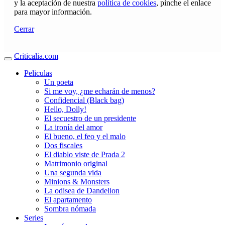
y la aceptación de nuestra
política de cookies
, pinche el enlace
para mayor información.
Cerrar
Criticalia.com
Peliculas
Un poeta
Si me voy, ¿me echarán de menos?
Confidencial (Black bag)
Hello, Dolly!
El secuestro de un presidente
La ironía del amor
El bueno, el feo y el malo
Dos fiscales
El diablo viste de Prada 2
Matrimonio original
Una segunda vida
Minions & Monsters
La odisea de Dandelion
El apartamento
Sombra nómada
Series