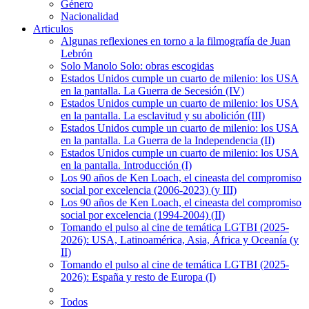
Género
Nacionalidad
Articulos
Algunas reflexiones en torno a la filmografía de Juan
Lebrón
Solo Manolo Solo: obras escogidas
Estados Unidos cumple un cuarto de milenio: los USA
en la pantalla. La Guerra de Secesión (IV)
Estados Unidos cumple un cuarto de milenio: los USA
en la pantalla. La esclavitud y su abolición (III)
Estados Unidos cumple un cuarto de milenio: los USA
en la pantalla. La Guerra de la Independencia (II)
Estados Unidos cumple un cuarto de milenio: los USA
en la pantalla. Introducción (I)
Los 90 años de Ken Loach, el cineasta del compromiso
social por excelencia (2006-2023) (y III)
Los 90 años de Ken Loach, el cineasta del compromiso
social por excelencia (1994-2004) (II)
Tomando el pulso al cine de temática LGTBI (2025-
2026): USA, Latinoamérica, Asia, África y Oceanía (y
II)
Tomando el pulso al cine de temática LGTBI (2025-
2026): España y resto de Europa (I)
Todos