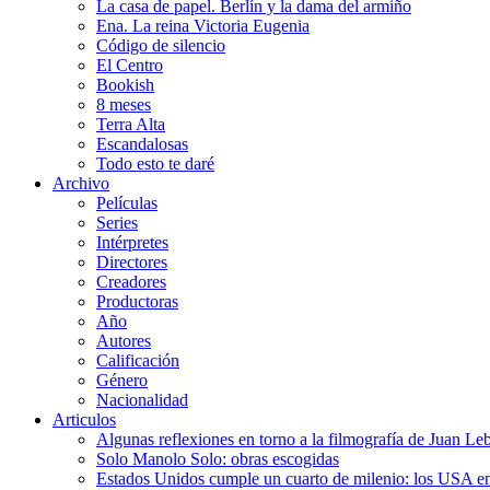
La casa de papel. Berlín y la dama del armiño
Ena. La reina Victoria Eugenia
Código de silencio
El Centro
Bookish
8 meses
Terra Alta
Escandalosas
Todo esto te daré
Archivo
Películas
Series
Intérpretes
Directores
Creadores
Productoras
Año
Autores
Calificación
Género
Nacionalidad
Articulos
Algunas reflexiones en torno a la filmografía de Juan Le
Solo Manolo Solo: obras escogidas
Estados Unidos cumple un cuarto de milenio: los USA en 