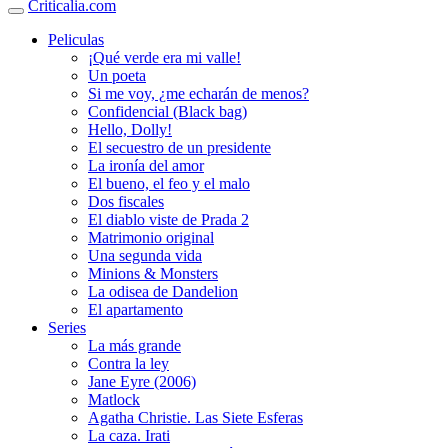
Criticalia.com
Peliculas
¡Qué verde era mi valle!
Un poeta
Si me voy, ¿me echarán de menos?
Confidencial (Black bag)
Hello, Dolly!
El secuestro de un presidente
La ironía del amor
El bueno, el feo y el malo
Dos fiscales
El diablo viste de Prada 2
Matrimonio original
Una segunda vida
Minions & Monsters
La odisea de Dandelion
El apartamento
Series
La más grande
Contra la ley
Jane Eyre (2006)
Matlock
Agatha Christie. Las Siete Esferas
La caza. Irati