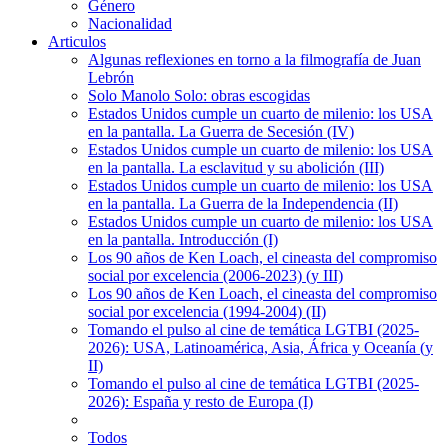
Género
Nacionalidad
Articulos
Algunas reflexiones en torno a la filmografía de Juan
Lebrón
Solo Manolo Solo: obras escogidas
Estados Unidos cumple un cuarto de milenio: los USA
en la pantalla. La Guerra de Secesión (IV)
Estados Unidos cumple un cuarto de milenio: los USA
en la pantalla. La esclavitud y su abolición (III)
Estados Unidos cumple un cuarto de milenio: los USA
en la pantalla. La Guerra de la Independencia (II)
Estados Unidos cumple un cuarto de milenio: los USA
en la pantalla. Introducción (I)
Los 90 años de Ken Loach, el cineasta del compromiso
social por excelencia (2006-2023) (y III)
Los 90 años de Ken Loach, el cineasta del compromiso
social por excelencia (1994-2004) (II)
Tomando el pulso al cine de temática LGTBI (2025-
2026): USA, Latinoamérica, Asia, África y Oceanía (y
II)
Tomando el pulso al cine de temática LGTBI (2025-
2026): España y resto de Europa (I)
Todos