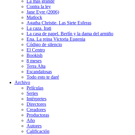
La más grande
Contra la ley
Jane Eyre (2006)
Matlock
Agatha Christie. Las Siete Esferas
La caza. Irati
La casa de papel. Berlín y la dama del armiño
Ena. La reina Victoria Eugenia
Código de silencio
El Centro
Bookish
8 meses
Terra Alta
Escandalosas
Todo esto te daré
Archivo
Películas
Series
Intérpretes
Directores
Creadores
Productoras
Año
Autores
Calificación