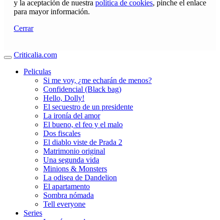
y la aceptación de nuestra
política de cookies
, pinche el enlace
para mayor información.
Cerrar
Criticalia.com
Peliculas
Si me voy, ¿me echarán de menos?
Confidencial (Black bag)
Hello, Dolly!
El secuestro de un presidente
La ironía del amor
El bueno, el feo y el malo
Dos fiscales
El diablo viste de Prada 2
Matrimonio original
Una segunda vida
Minions & Monsters
La odisea de Dandelion
El apartamento
Sombra nómada
Tell everyone
Series