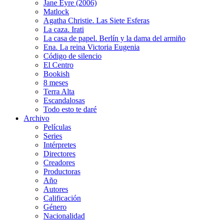
Jane Eyre (2006)
Matlock
Agatha Christie. Las Siete Esferas
La caza. Irati
La casa de papel. Berlín y la dama del armiño
Ena. La reina Victoria Eugenia
Código de silencio
El Centro
Bookish
8 meses
Terra Alta
Escandalosas
Todo esto te daré
Archivo
Películas
Series
Intérpretes
Directores
Creadores
Productoras
Año
Autores
Calificación
Género
Nacionalidad