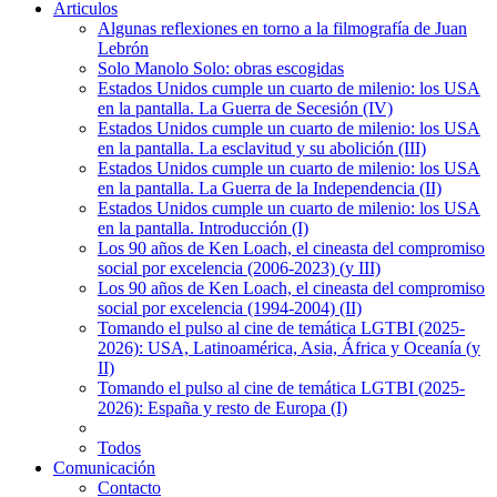
Articulos
Algunas reflexiones en torno a la filmografía de Juan
Lebrón
Solo Manolo Solo: obras escogidas
Estados Unidos cumple un cuarto de milenio: los USA
en la pantalla. La Guerra de Secesión (IV)
Estados Unidos cumple un cuarto de milenio: los USA
en la pantalla. La esclavitud y su abolición (III)
Estados Unidos cumple un cuarto de milenio: los USA
en la pantalla. La Guerra de la Independencia (II)
Estados Unidos cumple un cuarto de milenio: los USA
en la pantalla. Introducción (I)
Los 90 años de Ken Loach, el cineasta del compromiso
social por excelencia (2006-2023) (y III)
Los 90 años de Ken Loach, el cineasta del compromiso
social por excelencia (1994-2004) (II)
Tomando el pulso al cine de temática LGTBI (2025-
2026): USA, Latinoamérica, Asia, África y Oceanía (y
II)
Tomando el pulso al cine de temática LGTBI (2025-
2026): España y resto de Europa (I)
Todos
Comunicación
Contacto