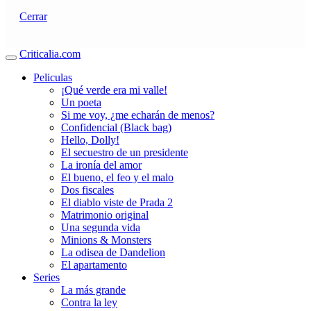
Cerrar
Criticalia.com
Peliculas
¡Qué verde era mi valle!
Un poeta
Si me voy, ¿me echarán de menos?
Confidencial (Black bag)
Hello, Dolly!
El secuestro de un presidente
La ironía del amor
El bueno, el feo y el malo
Dos fiscales
El diablo viste de Prada 2
Matrimonio original
Una segunda vida
Minions & Monsters
La odisea de Dandelion
El apartamento
Series
La más grande
Contra la ley