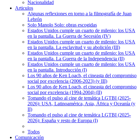
Nacionalidad
Articulos
Algunas reflexiones en torno a la filmografía de Juan
Lebrón
Solo Manolo Solo: obras escogidas
Estados Unidos cumple un cuarto de milenio: los USA
en la pantalla. La Guerra de Secesión (IV)
Estados Unidos cumple un cuarto de milenio: los USA
en la pantalla. La esclavitud y su abolición (III)
Estados Unidos cumple un cuarto de milenio: los USA
en la pantalla. La Guerra de la Independencia (II)
Estados Unidos cumple un cuarto de milenio: los USA
en la pantalla. Introducción (I)
Los 90 años de Ken Loach, el cineasta del compromiso
social por excelencia (2006-2023) (y III)
Los 90 años de Ken Loach, el cineasta del compromiso
social por excelencia (1994-2004) (II)
Tomando el pulso al cine de temática LGTBI (2025-
2026): USA, Latinoamérica, Asia, África y Oceanía (y
II)
Tomando el pulso al cine de temática LGTBI (2025-
2026): España y resto de Europa (I)
Todos
Comunicación