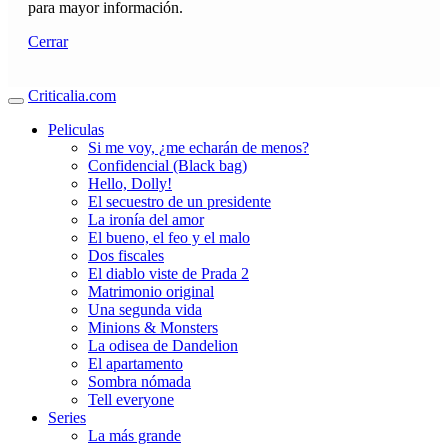
para mayor información.
Cerrar
Criticalia.com
Peliculas
Si me voy, ¿me echarán de menos?
Confidencial (Black bag)
Hello, Dolly!
El secuestro de un presidente
La ironía del amor
El bueno, el feo y el malo
Dos fiscales
El diablo viste de Prada 2
Matrimonio original
Una segunda vida
Minions & Monsters
La odisea de Dandelion
El apartamento
Sombra nómada
Tell everyone
Series
La más grande