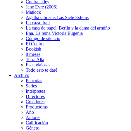
Contra la ley
Jane Eyre (2006)
Matlock
Agatha Christie. Las Siete Esferas
La caza. Irati
La casa de papel. Berlín y la dama del armiño
Ena. La reina Victoria Eugenia
Código de silencio
El Centro
Bookish
8 meses
Terra Alta
Escandalosas
Todo esto te daré
Archivo
Películas
Series
Intérpretes
Directores
Creadores
Productoras
Año
Autores
Calificación
Género