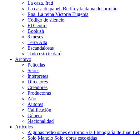
La caza. Irati
La casa de papel. Berlín y la dama del armiño
Ena. La reina Victoria Eugenia
Código de silencio
El Centro
Bookish
8 meses
Terra Alta
Escandalosas
Todo esto te daré
Archivo
Películas
Series
Intérpretes
Directores
Creadores
Productoras
Año
Autores
Calificación
Género
Nacionalidad
Articulos
Algunas reflexiones en torno a la filmografía de Juan Le
Solo Manolo Solo: obras escogidas