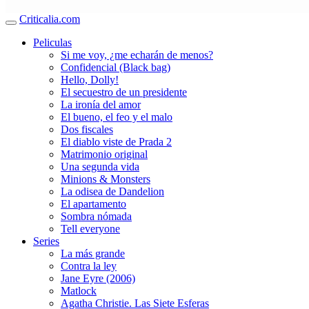
Criticalia.com
Peliculas
Si me voy, ¿me echarán de menos?
Confidencial (Black bag)
Hello, Dolly!
El secuestro de un presidente
La ironía del amor
El bueno, el feo y el malo
Dos fiscales
El diablo viste de Prada 2
Matrimonio original
Una segunda vida
Minions & Monsters
La odisea de Dandelion
El apartamento
Sombra nómada
Tell everyone
Series
La más grande
Contra la ley
Jane Eyre (2006)
Matlock
Agatha Christie. Las Siete Esferas