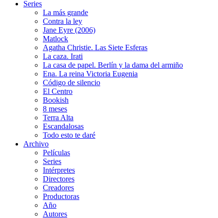
Series
La más grande
Contra la ley
Jane Eyre (2006)
Matlock
Agatha Christie. Las Siete Esferas
La caza. Irati
La casa de papel. Berlín y la dama del armiño
Ena. La reina Victoria Eugenia
Código de silencio
El Centro
Bookish
8 meses
Terra Alta
Escandalosas
Todo esto te daré
Archivo
Películas
Series
Intérpretes
Directores
Creadores
Productoras
Año
Autores