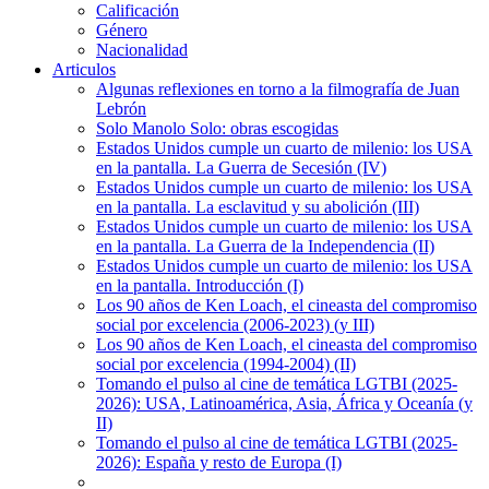
Calificación
Género
Nacionalidad
Articulos
Algunas reflexiones en torno a la filmografía de Juan
Lebrón
Solo Manolo Solo: obras escogidas
Estados Unidos cumple un cuarto de milenio: los USA
en la pantalla. La Guerra de Secesión (IV)
Estados Unidos cumple un cuarto de milenio: los USA
en la pantalla. La esclavitud y su abolición (III)
Estados Unidos cumple un cuarto de milenio: los USA
en la pantalla. La Guerra de la Independencia (II)
Estados Unidos cumple un cuarto de milenio: los USA
en la pantalla. Introducción (I)
Los 90 años de Ken Loach, el cineasta del compromiso
social por excelencia (2006-2023) (y III)
Los 90 años de Ken Loach, el cineasta del compromiso
social por excelencia (1994-2004) (II)
Tomando el pulso al cine de temática LGTBI (2025-
2026): USA, Latinoamérica, Asia, África y Oceanía (y
II)
Tomando el pulso al cine de temática LGTBI (2025-
2026): España y resto de Europa (I)