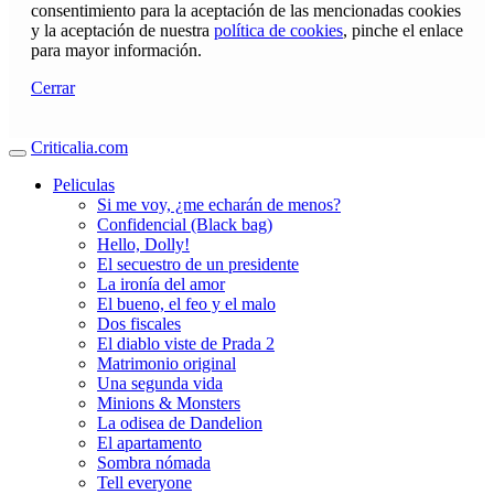
consentimiento para la aceptación de las mencionadas cookies
y la aceptación de nuestra
política de cookies
, pinche el enlace
para mayor información.
Cerrar
Criticalia.com
Peliculas
Si me voy, ¿me echarán de menos?
Confidencial (Black bag)
Hello, Dolly!
El secuestro de un presidente
La ironía del amor
El bueno, el feo y el malo
Dos fiscales
El diablo viste de Prada 2
Matrimonio original
Una segunda vida
Minions & Monsters
La odisea de Dandelion
El apartamento
Sombra nómada
Tell everyone