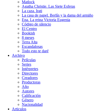
Matlock
Agatha Christie. Las Siete Esferas
La caza. Irati
La casa de papel. Berlín y la dama del armiño
Ena. La reina Victoria Eugenia
Código de silencio
El Centro
Bookish
8 meses
Terra Alta
Escandalosas
Todo esto te daré
Archivo
Películas
Series
Intérpretes
Directores
Creadores
Productoras
Año
Autores
Calificación
Género
Nacionalidad
Articulos