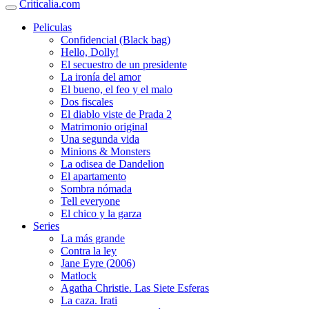
Criticalia.com
Peliculas
Confidencial (Black bag)
Hello, Dolly!
El secuestro de un presidente
La ironía del amor
El bueno, el feo y el malo
Dos fiscales
El diablo viste de Prada 2
Matrimonio original
Una segunda vida
Minions & Monsters
La odisea de Dandelion
El apartamento
Sombra nómada
Tell everyone
El chico y la garza
Series
La más grande
Contra la ley
Jane Eyre (2006)
Matlock
Agatha Christie. Las Siete Esferas
La caza. Irati