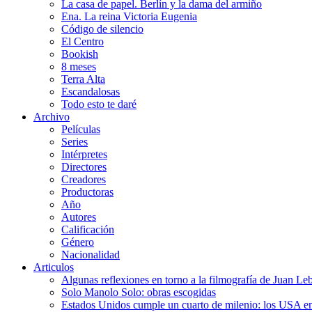
La casa de papel. Berlín y la dama del armiño
Ena. La reina Victoria Eugenia
Código de silencio
El Centro
Bookish
8 meses
Terra Alta
Escandalosas
Todo esto te daré
Archivo
Películas
Series
Intérpretes
Directores
Creadores
Productoras
Año
Autores
Calificación
Género
Nacionalidad
Articulos
Algunas reflexiones en torno a la filmografía de Juan Le
Solo Manolo Solo: obras escogidas
Estados Unidos cumple un cuarto de milenio: los USA en 