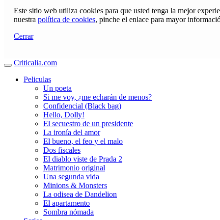
Este sitio web utiliza cookies para que usted tenga la mejor exper
nuestra
política de cookies
, pinche el enlace para mayor informaci
Cerrar
Criticalia.com
Peliculas
Un poeta
Si me voy, ¿me echarán de menos?
Confidencial (Black bag)
Hello, Dolly!
El secuestro de un presidente
La ironía del amor
El bueno, el feo y el malo
Dos fiscales
El diablo viste de Prada 2
Matrimonio original
Una segunda vida
Minions & Monsters
La odisea de Dandelion
El apartamento
Sombra nómada