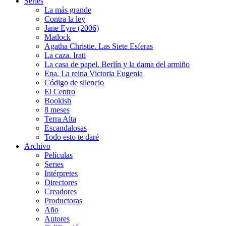
Series
La más grande
Contra la ley
Jane Eyre (2006)
Matlock
Agatha Christie. Las Siete Esferas
La caza. Irati
La casa de papel. Berlín y la dama del armiño
Ena. La reina Victoria Eugenia
Código de silencio
El Centro
Bookish
8 meses
Terra Alta
Escandalosas
Todo esto te daré
Archivo
Películas
Series
Intérpretes
Directores
Creadores
Productoras
Año
Autores