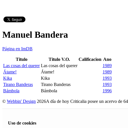
Manuel Bandera
Página en ImDB
Titulo
Titulo V.O.
Calificacion
Ano
Las cosas del querer
Las cosas del querer
1989
Átame!
Átame!
1989
Kika
Kika
1993
Tirano Banderas
Tirano Banderas
1993
Bámbola
Bámbola
1996
©
Webbin' Design
2026
A día de hoy Criticalia posee un acervo de 64
Uso de cookies