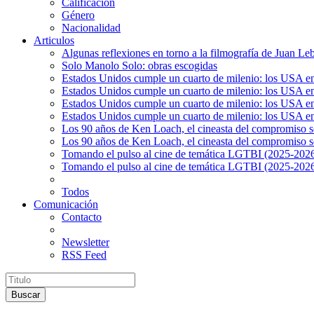
Calificación
Género
Nacionalidad
Articulos
Algunas reflexiones en torno a la filmografía de Juan Le
Solo Manolo Solo: obras escogidas
Estados Unidos cumple un cuarto de milenio: los USA en 
Estados Unidos cumple un cuarto de milenio: los USA en la
Estados Unidos cumple un cuarto de milenio: los USA en 
Estados Unidos cumple un cuarto de milenio: los USA en l
Los 90 años de Ken Loach, el cineasta del compromiso so
Los 90 años de Ken Loach, el cineasta del compromiso so
Tomando el pulso al cine de temática LGTBI (2025-2026)
Tomando el pulso al cine de temática LGTBI (2025-2026)
Todos
Comunicación
Contacto
Newsletter
RSS Feed
Buscar