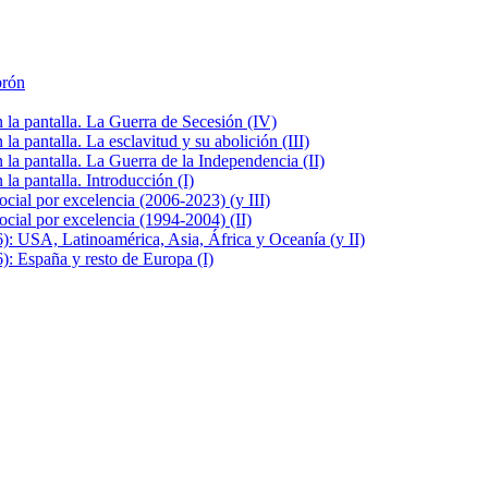
brón
la pantalla. La Guerra de Secesión (IV)
 pantalla. La esclavitud y su abolición (III)
la pantalla. La Guerra de la Independencia (II)
a pantalla. Introducción (I)
cial por excelencia (2006-2023) (y III)
cial por excelencia (1994-2004) (II)
: USA, Latinoamérica, Asia, África y Oceanía (y II)
: España y resto de Europa (I)