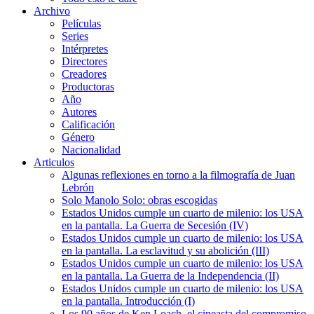
Archivo
Películas
Series
Intérpretes
Directores
Creadores
Productoras
Año
Autores
Calificación
Género
Nacionalidad
Articulos
Algunas reflexiones en torno a la filmografía de Juan
Lebrón
Solo Manolo Solo: obras escogidas
Estados Unidos cumple un cuarto de milenio: los USA
en la pantalla. La Guerra de Secesión (IV)
Estados Unidos cumple un cuarto de milenio: los USA
en la pantalla. La esclavitud y su abolición (III)
Estados Unidos cumple un cuarto de milenio: los USA
en la pantalla. La Guerra de la Independencia (II)
Estados Unidos cumple un cuarto de milenio: los USA
en la pantalla. Introducción (I)
Los 90 años de Ken Loach, el cineasta del compromiso