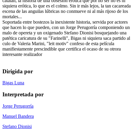
catalán, la historia de una obsesión erótica que por no ser no es ni
siquiera erótica, lo que es el colmo. Sin ir más lejos, la tan cacareada
escena de las anguilas lúbricas no conmueve ni al más rijoso de los
mortales...
Soportada entre bostezos la inexistente historia, servida por actores
que hacen lo que pueden, con un Jorge Perugorría componiendo un
malo de opereta y un oxigenado Stefano Dionisi bosquejando una
patética caricatura de su "Farinelli", Bigas ni siquiera saca partido al
culo de Valeria Marini, "leit motiv" confeso de esta película
manifiestamente prescindible que certifica el ocaso de su otrora
interesante realizador
Dirigida por
Bigas Luna
Interpretada por
Jorge Perugorría
Manuel Bandera
Stefano Dionisi