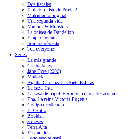
Dos fiscales
El diablo viste de Prada 2
Matrimonio original
Una segunda vida
Minions & Monsters
La odisea de Dandelion
El apartamento
Sombra nómada
Tell everyone
Series
La más grande
Contra la ley
Jane Eyre (2006)
Matlock
Agatha Christie. Las Siete Esferas
La caza. Irati
La casa de papel. Berlín y la dama del armiño
Ena. La reina Victoria Eugenia
Código de silencio
El Centro
Bookish
8 meses
Terra Alta
Escandalosas
Todo esto te daré