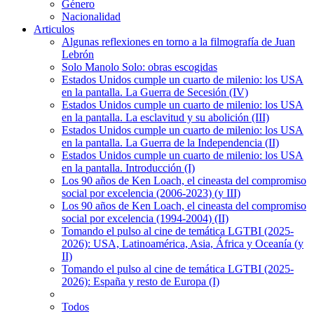
Género
Nacionalidad
Articulos
Algunas reflexiones en torno a la filmografía de Juan
Lebrón
Solo Manolo Solo: obras escogidas
Estados Unidos cumple un cuarto de milenio: los USA
en la pantalla. La Guerra de Secesión (IV)
Estados Unidos cumple un cuarto de milenio: los USA
en la pantalla. La esclavitud y su abolición (III)
Estados Unidos cumple un cuarto de milenio: los USA
en la pantalla. La Guerra de la Independencia (II)
Estados Unidos cumple un cuarto de milenio: los USA
en la pantalla. Introducción (I)
Los 90 años de Ken Loach, el cineasta del compromiso
social por excelencia (2006-2023) (y III)
Los 90 años de Ken Loach, el cineasta del compromiso
social por excelencia (1994-2004) (II)
Tomando el pulso al cine de temática LGTBI (2025-
2026): USA, Latinoamérica, Asia, África y Oceanía (y
II)
Tomando el pulso al cine de temática LGTBI (2025-
2026): España y resto de Europa (I)
Todos