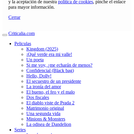
y la aceptación de nuestra
política de cookies
, pinche el enlace
para mayor información.
Cerrar
Criticalia.com
Peliculas
Kingdom (2025)
¡Qué verde era mi valle!
Un poeta
Si me voy, ¿me echarán de menos?
Confidencial (Black bag)
Hello, Dolly!
El secuestro de un presidente
La ironía del amor
El bueno, el feo y el malo
Dos fiscales
El diablo viste de Prada 2
Matrimonio original
Una segunda vida
Minions & Monsters
La odisea de Dandelion
Series