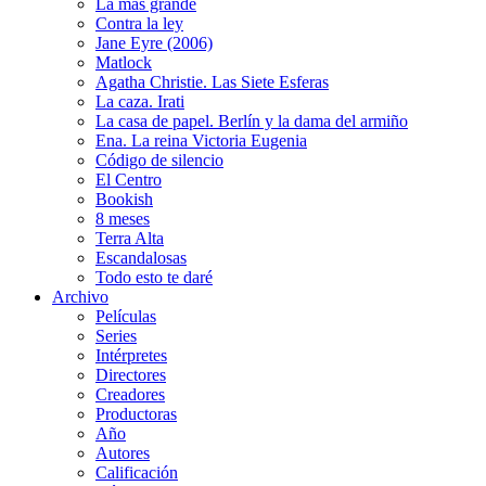
La más grande
Contra la ley
Jane Eyre (2006)
Matlock
Agatha Christie. Las Siete Esferas
La caza. Irati
La casa de papel. Berlín y la dama del armiño
Ena. La reina Victoria Eugenia
Código de silencio
El Centro
Bookish
8 meses
Terra Alta
Escandalosas
Todo esto te daré
Archivo
Películas
Series
Intérpretes
Directores
Creadores
Productoras
Año
Autores
Calificación