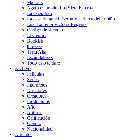
Matlock
Agatha Christie. Las Siete Esferas
La caza. Irati
La casa de papel. Berlín y la dama del armiño
Ena. La reina Victoria Eugenia
Código de silencio
El Centro
Bookish
8 meses
Terra Alta
Escandalosas
Todo esto te daré
Archivo
Películas
Series
Intérpretes
Directores
Creadores
Productoras
Año
Autores
Calificación
Género
Nacionalidad
Articulos