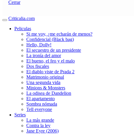
Cerrar
Criticalia.com
Peliculas
Si me voy, ¿me echarán de menos?
Confidencial (Black bag)
Hello, Dolly!
El secuestro de un presidente
La ironía del amor
El bueno, el feo y el malo
Dos fiscales
El diablo viste de Prada 2
Matrimonio original
Una segunda vida
Minions & Monsters
La odisea de Dandelion
El apartamento
Sombra nómada
Tell everyone
Series
La más grande
Contra la ley
Jane Eyre (2006)