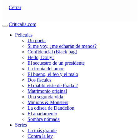
Cerrar
Criticalia.com
Peliculas
Un poeta
Si me voy, ¿me echarán de menos?
Confidencial (Black bag)
Hello, Dolly!
El secuestro de un presidente
La ironía del amor
El bueno, el feo y el malo
Dos fiscales
El diablo viste de Prada 2
Matrimonio original
Una segunda vida
Minions & Monsters
La odisea de Dandelion
El apartamento
Sombra nómada
Series
La más grande
Contra la ley