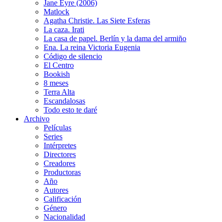
Jane Eyre (2006)
Matlock
Agatha Christie. Las Siete Esferas
La caza. Irati
La casa de papel. Berlín y la dama del armiño
Ena. La reina Victoria Eugenia
Código de silencio
El Centro
Bookish
8 meses
Terra Alta
Escandalosas
Todo esto te daré
Archivo
Películas
Series
Intérpretes
Directores
Creadores
Productoras
Año
Autores
Calificación
Género
Nacionalidad