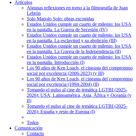
Articulos
Algunas reflexiones en torno a la filmografía de Juan
Lebrón
Solo Manolo Solo: obras escogidas
Estados Unidos cumple un cuarto de milenio: los USA
en la pantalla. La Guerra de Secesión (IV)
Estados Unidos cumple un cuarto de milenio: los USA
en la pantalla. La esclavitud y su abolición (III)
Estados Unidos cumple un cuarto de milenio: los USA
en la pantalla. La Guerra de la Independencia (II)
Estados Unidos cumple un cuarto de milenio: los USA
en la pantalla. Introducción (I)
Los 90 años de Ken Loach, el cineasta del compromiso
social por excelencia (2006-2023) (y III)
Los 90 años de Ken Loach, el cineasta del compromiso
social por excelencia (1994-2004) (II)
Tomando el pulso al cine de temática LGTBI (2025-
2026): USA, Latinoamérica, Asia, África y Oceanía (y
II)
Tomando el pulso al cine de temática LGTBI (2025-
2026): España y resto de Europa (I)
Todos
Comunicación
Contacto