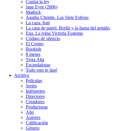
Contra la ley
Jane Eyre (2006)
Matlock
Agatha Christie. Las Siete Esferas
La caza. Irati
La casa de papel. Berlín y la dama del armiño
Ena. La reina Victoria Eugenia
Código de silencio
El Centro
Bookish
8 meses
Terra Alta
Escandalosas
Todo esto te daré
Archivo
Películas
Series
Intérpretes
Directores
Creadores
Productoras
Año
Autores
Calificación
Género