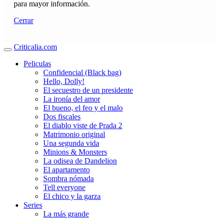
para mayor información.
Cerrar
Criticalia.com
Peliculas
Confidencial (Black bag)
Hello, Dolly!
El secuestro de un presidente
La ironía del amor
El bueno, el feo y el malo
Dos fiscales
El diablo viste de Prada 2
Matrimonio original
Una segunda vida
Minions & Monsters
La odisea de Dandelion
El apartamento
Sombra nómada
Tell everyone
El chico y la garza
Series
La más grande