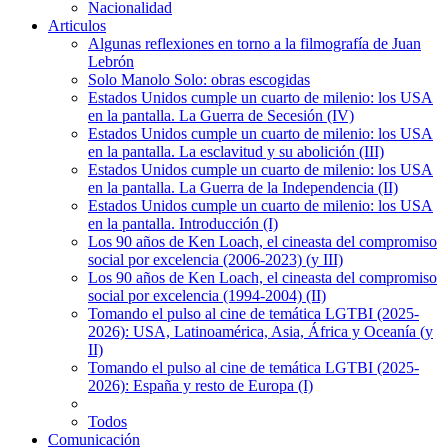
Nacionalidad
Articulos
Algunas reflexiones en torno a la filmografía de Juan
Lebrón
Solo Manolo Solo: obras escogidas
Estados Unidos cumple un cuarto de milenio: los USA
en la pantalla. La Guerra de Secesión (IV)
Estados Unidos cumple un cuarto de milenio: los USA
en la pantalla. La esclavitud y su abolición (III)
Estados Unidos cumple un cuarto de milenio: los USA
en la pantalla. La Guerra de la Independencia (II)
Estados Unidos cumple un cuarto de milenio: los USA
en la pantalla. Introducción (I)
Los 90 años de Ken Loach, el cineasta del compromiso
social por excelencia (2006-2023) (y III)
Los 90 años de Ken Loach, el cineasta del compromiso
social por excelencia (1994-2004) (II)
Tomando el pulso al cine de temática LGTBI (2025-
2026): USA, Latinoamérica, Asia, África y Oceanía (y
II)
Tomando el pulso al cine de temática LGTBI (2025-
2026): España y resto de Europa (I)
Todos
Comunicación