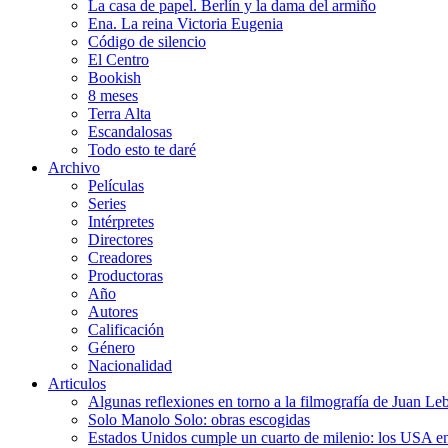
La casa de papel. Berlín y la dama del armiño
Ena. La reina Victoria Eugenia
Código de silencio
El Centro
Bookish
8 meses
Terra Alta
Escandalosas
Todo esto te daré
Archivo
Películas
Series
Intérpretes
Directores
Creadores
Productoras
Año
Autores
Calificación
Género
Nacionalidad
Articulos
Algunas reflexiones en torno a la filmografía de Juan Le
Solo Manolo Solo: obras escogidas
Estados Unidos cumple un cuarto de milenio: los USA en 