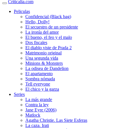
Criticalia.com
Peliculas
Confidencial (Black bag)
Hello, Dolly!
El secuestro de un presidente
La ironía del amor
El bueno, el feo y el malo
Dos fiscales
El diablo viste de Prada 2
Matrimonio original
Una segunda vida
Minions & Monsters
La odisea de Dandelion
El apartamento
Sombra nómada
Tell everyone
El chico y la garza
Series
La más grande
Contra la ley
Jane Eyre (2006)
Matlock
Agatha Christie. Las Siete Esferas
La caza. Irati