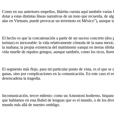
Como en sus anteriores empeños, Iñárritu cuenta aquí también varias h
dotar a estas distintas líneas narrativas de un tono que recuerda, de
alas en Vietnam, puede provocar un terremoto en México”), aunque ta
El hecho es que la concatenación a partir de un suceso concreto (dos 
turistas) es inexorable: la vida relativamente cómoda de la nana mexic
la mañana; la propia existencia del matrimonio yanqui en tierras rifeña
vida muelle de riquitos gringos, aunque también, como los ricos, llore
El segmento más flojo, para mi particular punto de vista, es el que s
ganas, sino por complicaciones en la comunicación. En este caso el eng
desencadena la tragedia.
Incomunicación, tercer milenio: como un Antonioni hodierno, hispano 
que hablamos en esta Babel de lenguas que es el mundo, o de los dive
mundo más allá de nuestro ombligo.