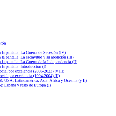
brón
la pantalla. La Guerra de Secesión (IV)
 pantalla. La esclavitud y su abolición (III)
la pantalla. La Guerra de la Independencia (II)
a pantalla. Introducción (I)
cial por excelencia (2006-2023) (y III)
cial por excelencia (1994-2004) (II)
: USA, Latinoamérica, Asia, África y Oceanía (y II)
: España y resto de Europa (I)