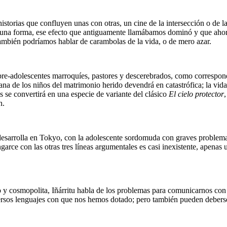
istorias que confluyen unas con otras, un cine de la intersección o de
 alguna forma, ese efecto que antiguamente llamábamos dominó y que aho
mbién podríamos hablar de carambolas de la vida, o de mero azar.
pre-adolescentes marroquíes, pastores y descerebrados, como corresponde
ana de los niños del matrimonio herido devendrá en catastrófica; la vid
s se convertirá en una especie de variante del clásico
El cielo protector
n.
e desarrolla en Tokyo, con la adolescente sordomuda con graves problema
arce con las otras tres líneas argumentales es casi inexistente, apenas 
y cosmopolita, Iñárritu habla de los problemas para comunicarnos con n
rsos lenguajes con que nos hemos dotado; pero también pueden deberse a