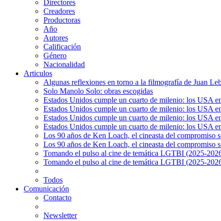
Directores
Creadores
Productoras
Año
Autores
Calificación
Género
Nacionalidad
Articulos
Algunas reflexiones en torno a la filmografía de Juan Le
Solo Manolo Solo: obras escogidas
Estados Unidos cumple un cuarto de milenio: los USA en 
Estados Unidos cumple un cuarto de milenio: los USA en la
Estados Unidos cumple un cuarto de milenio: los USA en 
Estados Unidos cumple un cuarto de milenio: los USA en l
Los 90 años de Ken Loach, el cineasta del compromiso so
Los 90 años de Ken Loach, el cineasta del compromiso so
Tomando el pulso al cine de temática LGTBI (2025-2026)
Tomando el pulso al cine de temática LGTBI (2025-2026)
Todos
Comunicación
Contacto
Newsletter