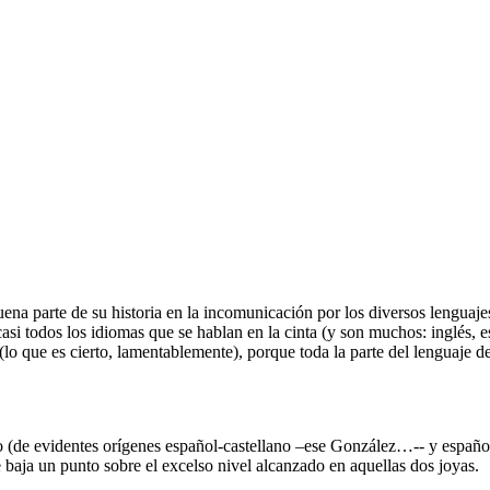
uena parte de su historia en la incomunicación por los diversos lenguaj
si todos los idiomas que se hablan en la cinta (y son muchos: inglés, es
(lo que es cierto, lamentablemente), porque toda la parte del lenguaje d
 (de evidentes orígenes español-castellano –ese González…-- y español-
 baja un punto sobre el excelso nivel alcanzado en aquellas dos joyas.