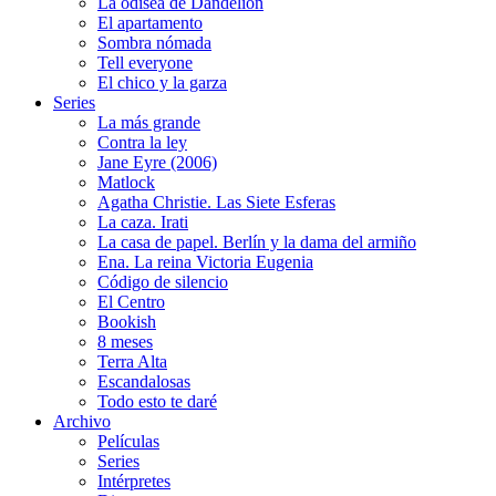
La odisea de Dandelion
El apartamento
Sombra nómada
Tell everyone
El chico y la garza
Series
La más grande
Contra la ley
Jane Eyre (2006)
Matlock
Agatha Christie. Las Siete Esferas
La caza. Irati
La casa de papel. Berlín y la dama del armiño
Ena. La reina Victoria Eugenia
Código de silencio
El Centro
Bookish
8 meses
Terra Alta
Escandalosas
Todo esto te daré
Archivo
Películas
Series
Intérpretes