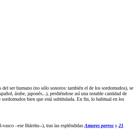
es del ser humano (no sólo sonoros: también el de los sordomudos), se
pañol, árabe, japonés...), perdiéndose así una notable cantidad de
e sordomudos bien que está subtitulada. En fin, lo habitual en los
vasco –ese Iñárritu--), tras las espléndidas
Amores perros
y
21