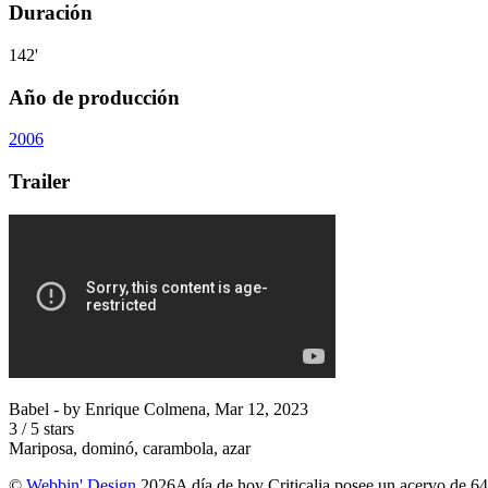
Duración
142'
Año de producción
2006
Trailer
Babel
- by
Enrique Colmena
,
Mar 12, 2023
3
/
5
stars
Mariposa, dominó, carambola, azar
©
Webbin' Design
2026
A día de hoy Criticalia posee un acervo de 64