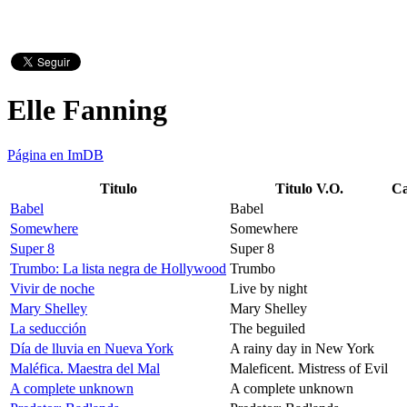
Elle Fanning
Página en ImDB
Titulo
Titulo V.O.
Ca
Babel
Babel
Somewhere
Somewhere
Super 8
Super 8
Trumbo: La lista negra de Hollywood
Trumbo
Vivir de noche
Live by night
Mary Shelley
Mary Shelley
La seducción
The beguiled
Día de lluvia en Nueva York
A rainy day in New York
Maléfica. Maestra del Mal
Maleficent. Mistress of Evil
A complete unknown
A complete unknown