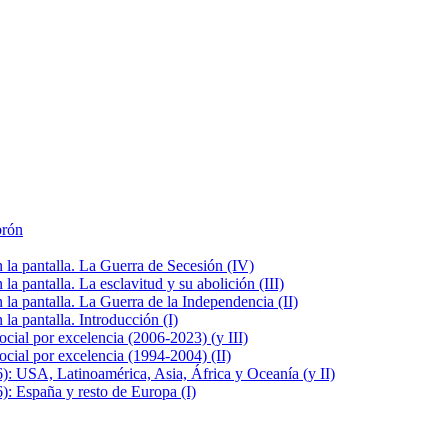
brón
la pantalla. La Guerra de Secesión (IV)
 pantalla. La esclavitud y su abolición (III)
la pantalla. La Guerra de la Independencia (II)
a pantalla. Introducción (I)
cial por excelencia (2006-2023) (y III)
cial por excelencia (1994-2004) (II)
: USA, Latinoamérica, Asia, África y Oceanía (y II)
: España y resto de Europa (I)