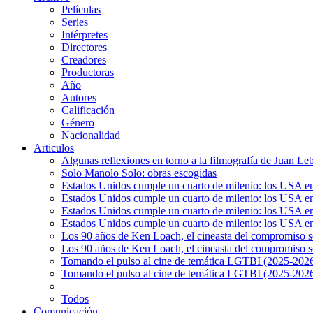
Películas
Series
Intérpretes
Directores
Creadores
Productoras
Año
Autores
Calificación
Género
Nacionalidad
Articulos
Algunas reflexiones en torno a la filmografía de Juan Le
Solo Manolo Solo: obras escogidas
Estados Unidos cumple un cuarto de milenio: los USA en 
Estados Unidos cumple un cuarto de milenio: los USA en la
Estados Unidos cumple un cuarto de milenio: los USA en 
Estados Unidos cumple un cuarto de milenio: los USA en l
Los 90 años de Ken Loach, el cineasta del compromiso so
Los 90 años de Ken Loach, el cineasta del compromiso so
Tomando el pulso al cine de temática LGTBI (2025-2026)
Tomando el pulso al cine de temática LGTBI (2025-2026)
Todos
Comunicación