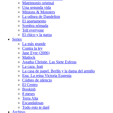
Matrimonio original
Una segunda vida
Minions & Monsters
La odisea de Dandelion
El apartamento
Sombra nómada
Tell everyone
El chico y la garza
Series
La más grande
Contra la ley
Jane Eyre (2006)
Matlock
Agatha Christie. Las Siete Esferas
La caza. Irati
La casa de papel. Berlín y la dama del armiño
Ena. La reina Victoria Eugenia
Código de silencio
El Centro
Bookish
8 meses
Terra Alta
Escandalosas
Todo esto te daré
Archivo