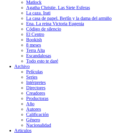
Matlock
Agatha Christie. Las Siete Esferas
La caza. Irati
La casa de papel. Berlín y la dama del armiño
Ena. La reina Victoria Eugenia
Código de silencio
El Centro
Bookish
8 meses
Terra Alta
Escandalosas
Todo esto te daré
Archivo
Películas
Series
Intérpretes
Directores
Creadores
Productoras
Año
Autores
Calificación
Género
Nacionalidad
Articulos