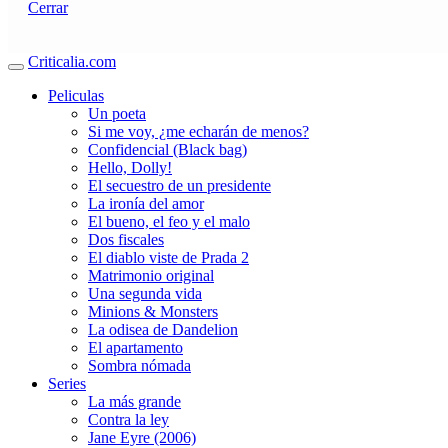
Cerrar
Criticalia.com
Peliculas
Un poeta
Si me voy, ¿me echarán de menos?
Confidencial (Black bag)
Hello, Dolly!
El secuestro de un presidente
La ironía del amor
El bueno, el feo y el malo
Dos fiscales
El diablo viste de Prada 2
Matrimonio original
Una segunda vida
Minions & Monsters
La odisea de Dandelion
El apartamento
Sombra nómada
Series
La más grande
Contra la ley
Jane Eyre (2006)