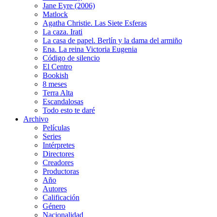
Jane Eyre (2006)
Matlock
Agatha Christie. Las Siete Esferas
La caza. Irati
La casa de papel. Berlín y la dama del armiño
Ena. La reina Victoria Eugenia
Código de silencio
El Centro
Bookish
8 meses
Terra Alta
Escandalosas
Todo esto te daré
Archivo
Películas
Series
Intérpretes
Directores
Creadores
Productoras
Año
Autores
Calificación
Género
Nacionalidad