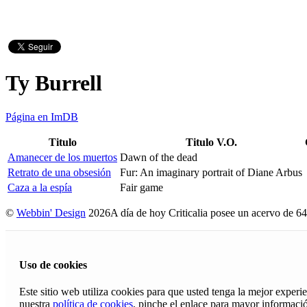
Ty Burrell
Página en ImDB
Titulo
Titulo V.O.
Amanecer de los muertos
Dawn of the dead
Retrato de una obsesión
Fur: An imaginary portrait of Diane Arbus
Caza a la espía
Fair game
©
Webbin' Design
2026
A día de hoy Criticalia posee un acervo de 64
Uso de cookies
Este sitio web utiliza cookies para que usted tenga la mejor exper
nuestra
política de cookies
, pinche el enlace para mayor informaci