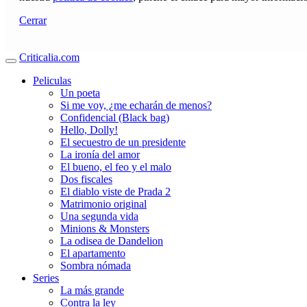
Cerrar
Criticalia.com
Peliculas
Un poeta
Si me voy, ¿me echarán de menos?
Confidencial (Black bag)
Hello, Dolly!
El secuestro de un presidente
La ironía del amor
El bueno, el feo y el malo
Dos fiscales
El diablo viste de Prada 2
Matrimonio original
Una segunda vida
Minions & Monsters
La odisea de Dandelion
El apartamento
Sombra nómada
Series
La más grande
Contra la ley