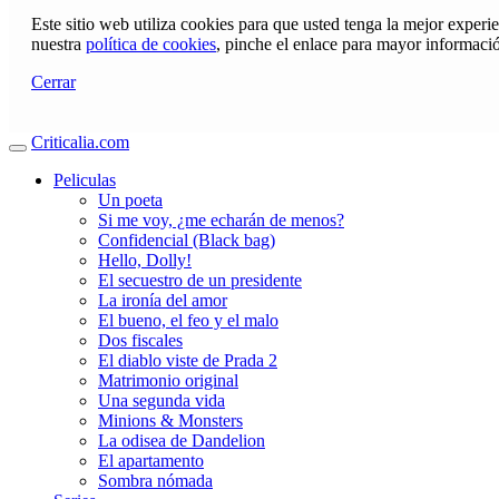
Este sitio web utiliza cookies para que usted tenga la mejor exper
nuestra
política de cookies
, pinche el enlace para mayor informaci
Cerrar
Criticalia.com
Peliculas
Un poeta
Si me voy, ¿me echarán de menos?
Confidencial (Black bag)
Hello, Dolly!
El secuestro de un presidente
La ironía del amor
El bueno, el feo y el malo
Dos fiscales
El diablo viste de Prada 2
Matrimonio original
Una segunda vida
Minions & Monsters
La odisea de Dandelion
El apartamento
Sombra nómada