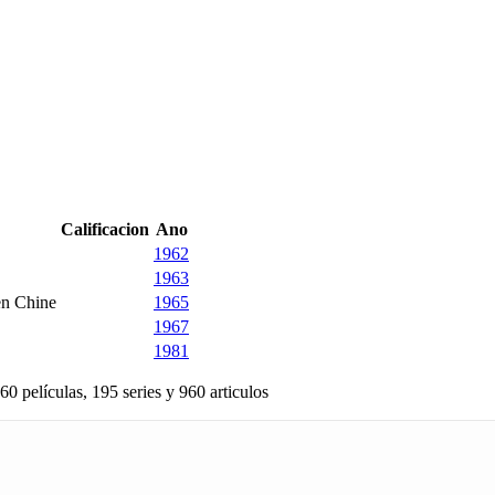
Calificacion
Ano
1962
1963
 en Chine
1965
1967
1981
60 películas, 195 series y 960 articulos