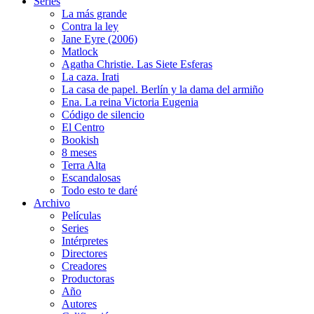
Series
La más grande
Contra la ley
Jane Eyre (2006)
Matlock
Agatha Christie. Las Siete Esferas
La caza. Irati
La casa de papel. Berlín y la dama del armiño
Ena. La reina Victoria Eugenia
Código de silencio
El Centro
Bookish
8 meses
Terra Alta
Escandalosas
Todo esto te daré
Archivo
Películas
Series
Intérpretes
Directores
Creadores
Productoras
Año
Autores