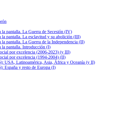
brón
la pantalla. La Guerra de Secesión (IV)
 pantalla. La esclavitud y su abolición (III)
la pantalla. La Guerra de la Independencia (II)
a pantalla. Introducción (I)
cial por excelencia (2006-2023) (y III)
cial por excelencia (1994-2004) (II)
: USA, Latinoamérica, Asia, África y Oceanía (y II)
: España y resto de Europa (I)