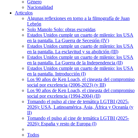
Género
Nacionalidad
Articulos
Algunas reflexiones en torno a la filmografía de Juan
Lebrón
Solo Manolo Solo: obras escogidas
Estados Unidos cumple un cuarto de milenio: los USA
en la pantalla. La Guerra de Secesión (IV)
Estados Unidos cumple un cuarto de milenio: los USA
en la pantalla. La esclavitud y su abolición (III)
Estados Unidos cumple un cuarto de milenio: los USA
en la pantalla. La Guerra de la Independencia (II)
Estados Unidos cumple un cuarto de milenio: los USA
en la pantalla. Introducción (I)
Los 90 años de Ken Loach, el cineasta del compromiso
social por excelencia (2006-2023) (y III)
Los 90 años de Ken Loach, el cineasta del compromiso
social por excelencia (1994-2004) (II)
Tomando el pulso al cine de temática LGTBI (2025-
2026): USA, Latinoamérica, Asia, África y Oceanía (y
II)
Tomando el pulso al cine de temática LGTBI (2025-
2026): España y resto de Europa (I)
Todos