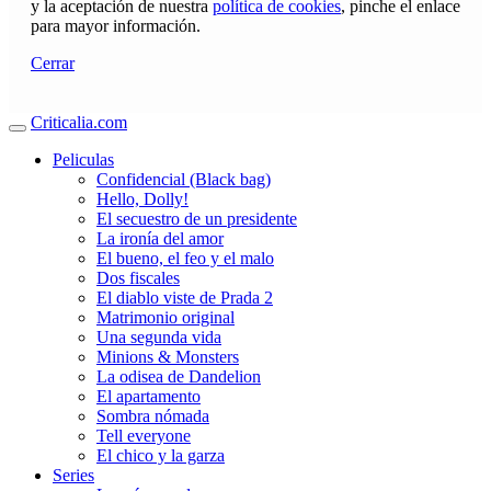
y la aceptación de nuestra
política de cookies
, pinche el enlace
para mayor información.
Cerrar
Criticalia.com
Peliculas
Confidencial (Black bag)
Hello, Dolly!
El secuestro de un presidente
La ironía del amor
El bueno, el feo y el malo
Dos fiscales
El diablo viste de Prada 2
Matrimonio original
Una segunda vida
Minions & Monsters
La odisea de Dandelion
El apartamento
Sombra nómada
Tell everyone
El chico y la garza
Series