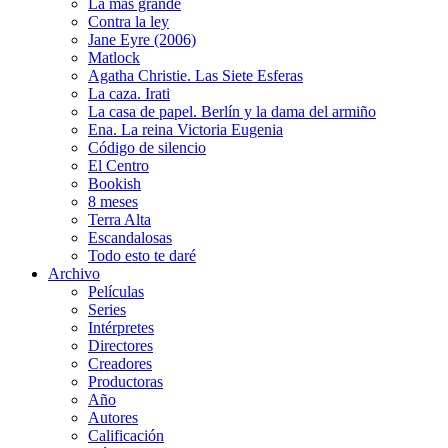
La más grande
Contra la ley
Jane Eyre (2006)
Matlock
Agatha Christie. Las Siete Esferas
La caza. Irati
La casa de papel. Berlín y la dama del armiño
Ena. La reina Victoria Eugenia
Código de silencio
El Centro
Bookish
8 meses
Terra Alta
Escandalosas
Todo esto te daré
Archivo
Películas
Series
Intérpretes
Directores
Creadores
Productoras
Año
Autores
Calificación