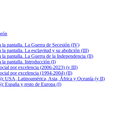
brón
la pantalla. La Guerra de Secesión (IV)
 pantalla. La esclavitud y su abolición (III)
la pantalla. La Guerra de la Independencia (II)
a pantalla. Introducción (I)
cial por excelencia (2006-2023) (y III)
cial por excelencia (1994-2004) (II)
: USA, Latinoamérica, Asia, África y Oceanía (y II)
: España y resto de Europa (I)