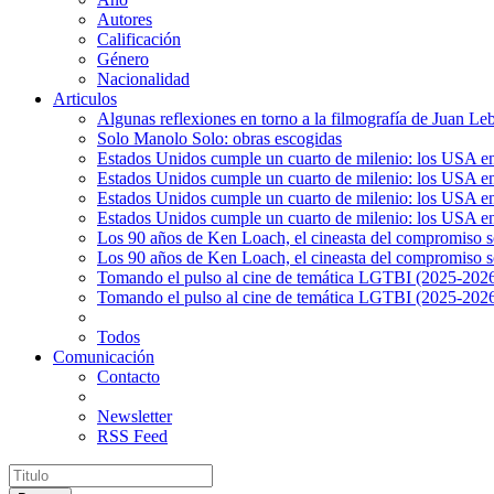
Autores
Calificación
Género
Nacionalidad
Articulos
Algunas reflexiones en torno a la filmografía de Juan Le
Solo Manolo Solo: obras escogidas
Estados Unidos cumple un cuarto de milenio: los USA en 
Estados Unidos cumple un cuarto de milenio: los USA en la
Estados Unidos cumple un cuarto de milenio: los USA en 
Estados Unidos cumple un cuarto de milenio: los USA en l
Los 90 años de Ken Loach, el cineasta del compromiso so
Los 90 años de Ken Loach, el cineasta del compromiso so
Tomando el pulso al cine de temática LGTBI (2025-2026)
Tomando el pulso al cine de temática LGTBI (2025-2026)
Todos
Comunicación
Contacto
Newsletter
RSS Feed