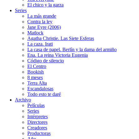
El chico y la garza
Series
La más grande
Contra la ley
Jane Eyre (2006)
Matlock
Agatha Christie. Las Siete Esferas
La caza. Irati
La casa de papel. Berlín y la dama del armiño
Ena. La reina Victoria Eugenia
Código de silencio
El Centro
Bookish
8 meses
Terra Alta
Escandalosas
Todo esto te daré
Archivo
Películas
Series
Intérpretes
Directores
Creadores
Productoras
Año