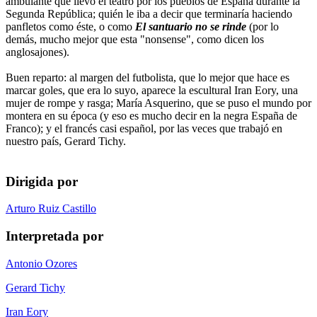
ambulante que llevó el teatro por los pueblos de España durante la
Segunda República; quién le iba a decir que terminaría haciendo
panfletos como éste, o como
El santuario no se rinde
(por lo
demás, mucho mejor que esta "nonsense", como dicen los
anglosajones).
Buen reparto: al margen del futbolista, que lo mejor que hace es
marcar goles, que era lo suyo, aparece la escultural Iran Eory, una
mujer de rompe y rasga; María Asquerino, que se puso el mundo por
montera en su época (y eso es mucho decir en la negra España de
Franco); y el francés casi español, por las veces que trabajó en
nuestro país, Gerard Tichy.
Dirigida por
Arturo Ruiz Castillo
Interpretada por
Antonio Ozores
Gerard Tichy
Iran Eory