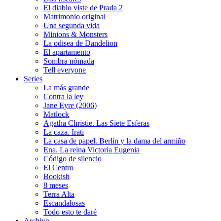
El diablo viste de Prada 2
Matrimonio original
Una segunda vida
Minions & Monsters
La odisea de Dandelion
El apartamento
Sombra nómada
Tell everyone
Series
La más grande
Contra la ley
Jane Eyre (2006)
Matlock
Agatha Christie. Las Siete Esferas
La caza. Irati
La casa de papel. Berlín y la dama del armiño
Ena. La reina Victoria Eugenia
Código de silencio
El Centro
Bookish
8 meses
Terra Alta
Escandalosas
Todo esto te daré
Archivo